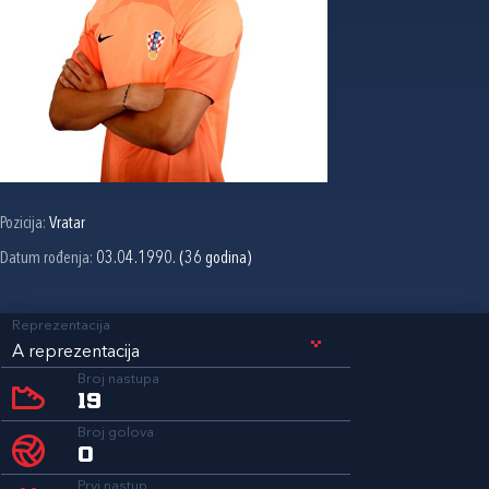
Pozicija:
Vratar
Datum rođenja:
03.04.1990. (36 godina)
Reprezentacija
A reprezentacija
Broj nastupa
19
Broj golova
0
Prvi nastup