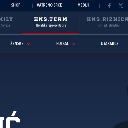
SHOP
VATRENO SRCE
MEDIJI
MILY
HNS.TEAM
HNS.RIZNIC
a Saveza
Hrvatske reprezentacije
Povijest i statistika
ŽENSKE
FUTSAL
UTAKMICE
ić