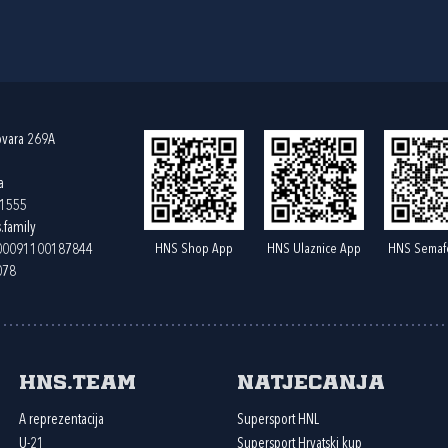
ovara 269A
a
61555
.family
HNS Shop App
HNS Ulaznice App
HNS Semaf
400091100187844
078
HNS.team
Natjecanja
A reprezentacija
Supersport HNL
U-21
Supersport Hrvatski kup