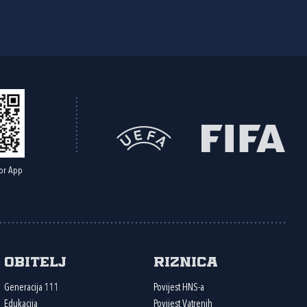
or App
Obitelj
Riznica
Generacija 111
Povijest HNS-a
Edukacija
Povijest Vatrenih