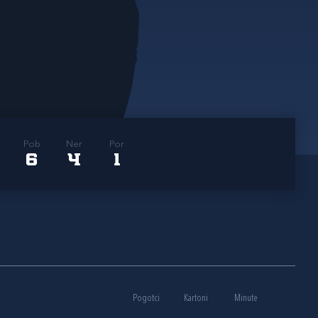
Pob
Ner
Por
6
4
1
Pogotci
Kartoni
Minute