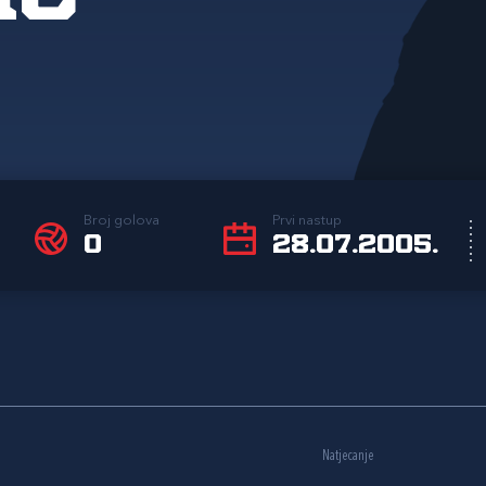
Broj golova
Prvi nastup
0
28.07.2005.
Natjecanje