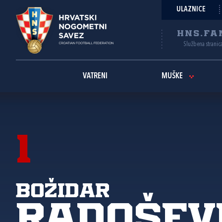
ULAZNICE
HNS.FA
Službena stranic
VATRENI
MUŠKE
1
Božidar
Radošev