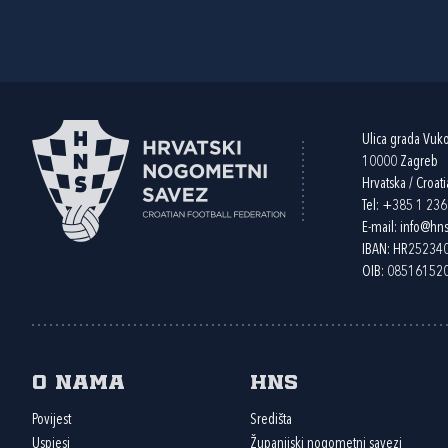
Ulica grada Vuk
10000 Zagreb
Hrvatska / Croati
Tel:
+385 1 23
E-mail:
info@hns
IBAN: HR2523
OIB: 08516152
O nama
HNS
Povijest
Središta
Uspjesi
Županijski nogometni savezi