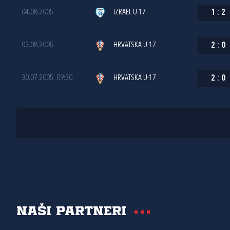
04.08.2005.
IZRAEL U-17
1
:
2
03.08.2005.
HRVATSKA U-17
2
:
0
30.07.2005. 09:30
HRVATSKA U-17
2
:
0
Naši partneri