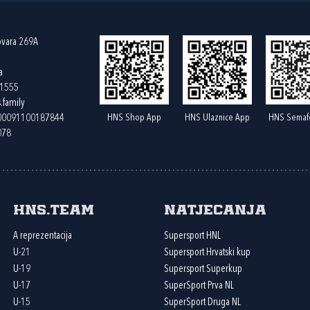
ovara 269A
a
61555
.family
HNS Shop App
HNS Ulaznice App
HNS Semaf
400091100187844
078
HNS.team
Natjecanja
A reprezentacija
Supersport HNL
U-21
Supersport Hrvatski kup
U-19
Supersport Superkup
U-17
SuperSport Prva NL
U-15
SuperSport Druga NL