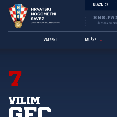
ULAZNICE
HNS.FA
Službena stranic
VATRENI
MUŠKE
7
Vilim
Gec