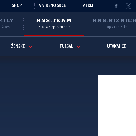
SHOP
VATRENO SRCE
MEDIJI
MILY
HNS.TEAM
HNS.RIZNIC
a Saveza
Hrvatske reprezentacije
Povijest i statistika
ŽENSKE
FUTSAL
UTAKMICE