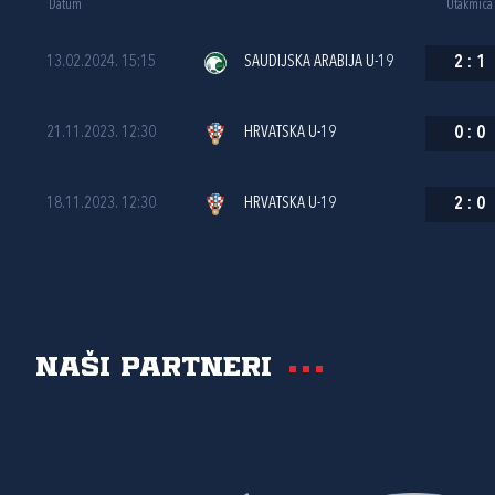
Datum
Utakmica
13.02.2024. 15:15
SAUDIJSKA ARABIJA U-19
2
:
1
21.11.2023. 12:30
HRVATSKA U-19
0
:
0
18.11.2023. 12:30
HRVATSKA U-19
2
:
0
Naši partneri