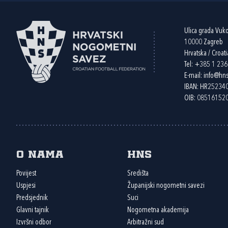
Ulica grada Vuk
10000 Zagreb
Hrvatska / Croati
Tel:
+385 1 23
E-mail:
info@hns
IBAN: HR2523
OIB: 08516152
O nama
HNS
Povijest
Središta
Uspjesi
Županijski nogometni savezi
Predsjednik
Suci
Glavni tajnik
Nogometna akademija
Izvršni odbor
Arbitražni sud