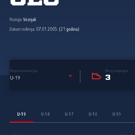
Pozicija:
Veznjak
Datum rođenja:
07.01.2005. (21 godina)
Reprezentacija
Broj nastupa
3
U-19
U-19
U-18
U-17
U-16
U-15