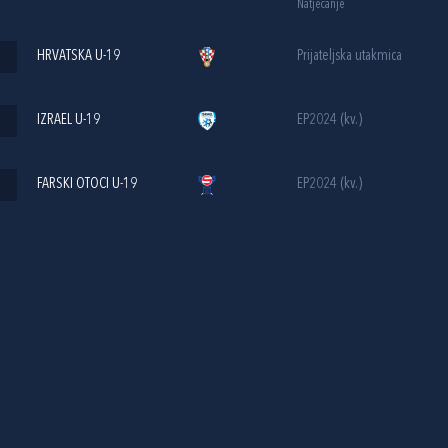
Natjecanje
HRVATSKA U-19
Prijateljska utakmica
IZRAEL U-19
EP2024 (kv.)
FARSKI OTOCI U-19
EP2024 (kv.)