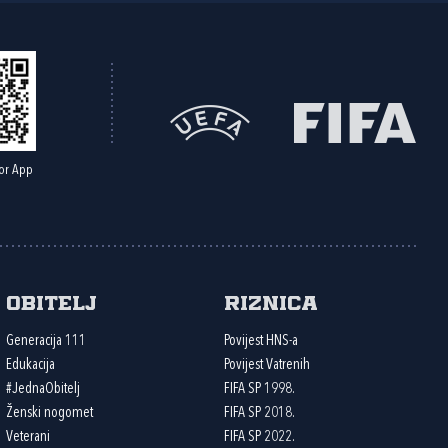
or App
Obitelj
Riznica
Generacija 111
Povijest HNS-a
Edukacija
Povijest Vatrenih
#JednaObitelj
FIFA SP 1998.
Ženski nogomet
FIFA SP 2018.
Veterani
FIFA SP 2022.