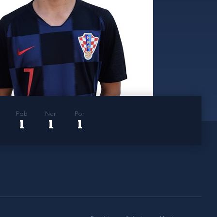
Pob
Ner
Por
1
1
1