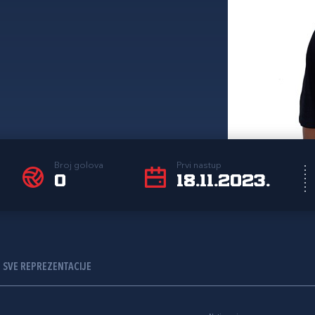
Broj golova
Prvi nastup
0
18.11.2023.
SVE REPREZENTACIJE