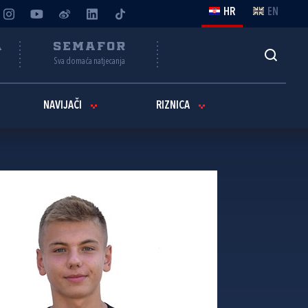
HR
EN
A
SEMAFOR
Sva domaća natjecanja
NAVIJAČI
RIZNICA