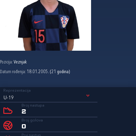
Pozicija:
Veznjak
Datum rođenja:
18.01.2005. (21 godina)
Reprezentacija
U-19
Broj nastupa
2
Broj golova
0
Prvi nastup