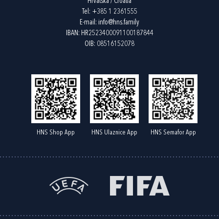
Hrvatska / Croatia
Tel:
+385 1 2361555
E-mail:
info@hns.family
IBAN: HR2523400091100187844
OIB: 08516152078
HNS Shop App
HNS Ulaznice App
HNS Semafor App