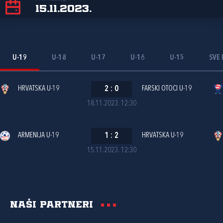
15.11.2023.
U-19
U-18
U-17
U-16
U-15
SVE 
HRVATSKA U-19
2
:
0
FARSKI OTOCI U-19
18.11.2023. 12:30
ARMENIJA U-19
1
:
2
HRVATSKA U-19
15.11.2023. 12:30
Naši partneri