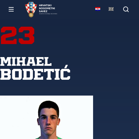
23
Mihael
Bodetić