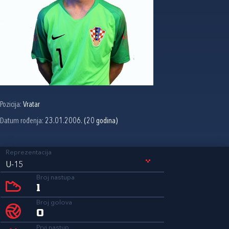
Pozicija:
Vratar
Datum rođenja:
23.01.2006. (20 godina)
Reprezentacija
U-15
Broj nastupa
1
Broj golova
0
Prvi nastup