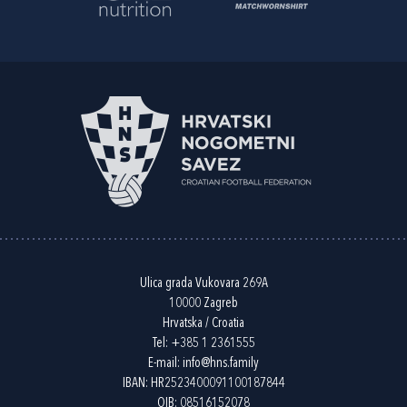
Ulica grada Vukovara 269A
10000 Zagreb
Hrvatska / Croatia
Tel:
+385 1 2361555
E-mail:
info@hns.family
IBAN: HR2523400091100187844
OIB: 08516152078