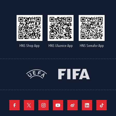
HNS Shop App
HNS Ulaznice App
HNS Semafor App