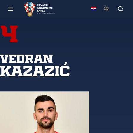
4
Vedran
Kazazić