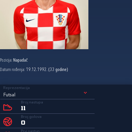
Pozicija:
Napadač
Datum rođenja:
19.12.1992. (33 godine)
Reprezentacija
Futsal
Broj nastupa
11
Broj golova
0
Prvi nastup