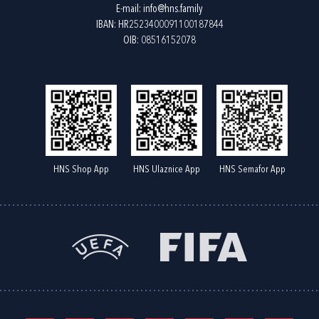
E-mail:
info@hns.family
IBAN: HR2523400091100187844
OIB: 08516152078
HNS Shop App
HNS Ulaznice App
HNS Semafor App