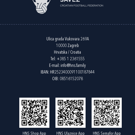
Ulica grada Vukovara 269A
10000 Zagreb
Hrvatska / Croatia
Tel:
+385 1 2361555
E-mail:
info@hns.family
IBAN: HR2523400091100187844
OIB: 08516152078
HNS Shop App
HNS Ulaznice App
HNS Semafor App