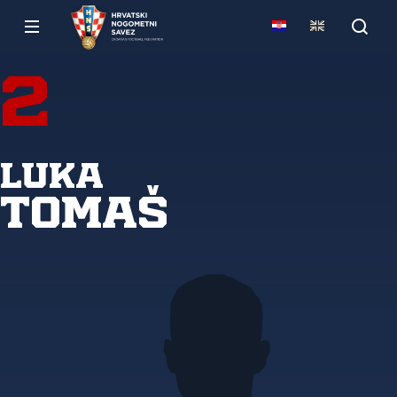
2
Luka
Tomaš