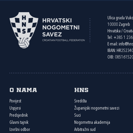
Ulica grada Vuk
10000 Zagreb
Hrvatska / Croati
Tel:
+385 1 23
E-mail:
info@hns
IBAN: HR2523
OIB: 08516152
O nama
HNS
Povijest
Središta
Uspjesi
Županijski nogometni savezi
Predsjednik
Suci
Glavni tajnik
Nogometna akademija
Izvršni odbor
Arbitražni sud