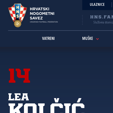
ULAZNICE
HNS.FA
Službena stranic
VATRENI
MUŠKE
14
Lea
Kolčić