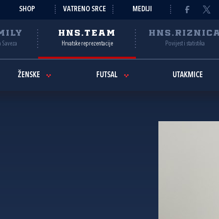
SHOP
VATRENO SRCE
MEDIJI
MILY
HNS.TEAM
HNS.RIZNIC
a Saveza
Hrvatske reprezentacije
Povijest i statistika
ŽENSKE
FUTSAL
UTAKMICE