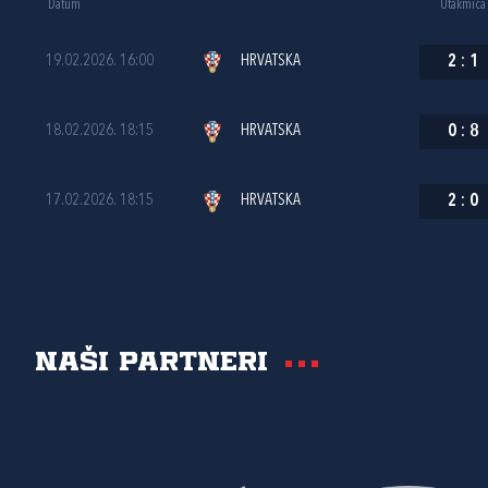
Datum
Utakmica
19.02.2026. 16:00
HRVATSKA
2
:
1
18.02.2026. 18:15
HRVATSKA
0
:
8
17.02.2026. 18:15
HRVATSKA
2
:
0
Naši partneri