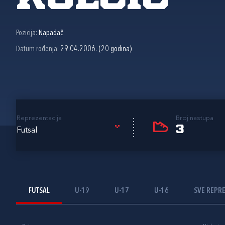
Pozicija:
Napadač
Datum rođenja:
29.04.2006. (20 godina)
Reprezentacija
Broj nastupa
3
Futsal
FUTSAL
U-19
U-17
U-16
SVE REPR