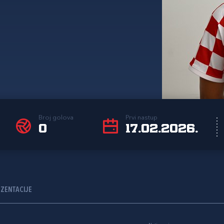
Broj golova
Prvi nastup
0
17.02.2026.
EZENTACIJE