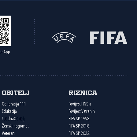
or App
Obitelj
Riznica
Generacija 111
Povijest HNS-a
Edukacija
Povijest Vatrenih
#JednaObitelj
FIFA SP 1998.
Ženski nogomet
FIFA SP 2018.
Veterani
FIFA SP 2022.