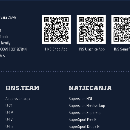
ovara 269A
a
61555
.family
HNS Shop App
HNS Ulaznice App
HNS Semaf
400091100187844
078
HNS.team
Natjecanja
A reprezentacija
Supersport HNL
U-21
Supersport Hrvatski kup
U-19
Supersport Superkup
U-17
SuperSport Prva NL
U-15
SuperSport Druga NL