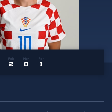
Pob
Ner
Por
2
0
1