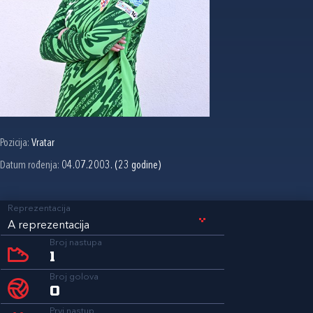
Pozicija:
Vratar
Datum rođenja:
04.07.2003. (23 godine)
Reprezentacija
A reprezentacija
Broj nastupa
1
Broj golova
0
Prvi nastup