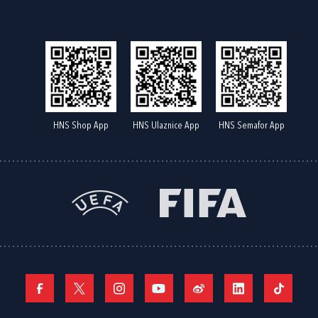
HNS Shop App
HNS Ulaznice App
HNS Semafor App