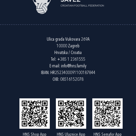
Ulica grada Vukovara 269A
10000 Zagreb
Hrvatska / Croatia
Tel:
+385 1 2361555
E-mail:
info@hns.family
IBAN: HR2523400091100187844
OIB: 08516152078
HNS Shop App
HNS Ulaznice App
HNS Semafor App