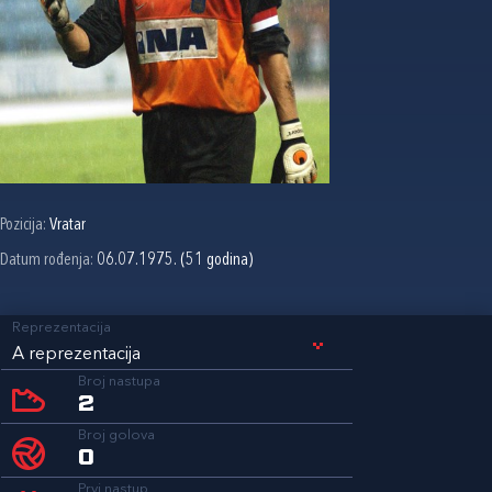
Pozicija:
Vratar
Datum rođenja:
06.07.1975. (51 godina)
Reprezentacija
A reprezentacija
Broj nastupa
2
Broj golova
0
Prvi nastup