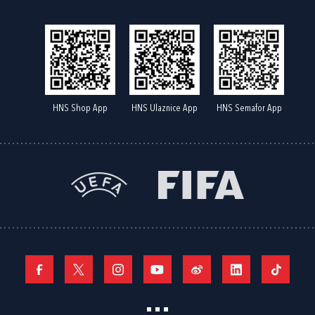
HNS Shop App
HNS Ulaznice App
HNS Semafor App