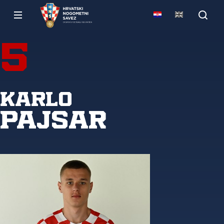
5
Karlo
Pajsar