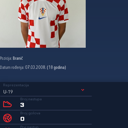
Pozicija:
Branič
Datum rođenja:
07.03.2008. (18 godina)
Reprezentacija
U-19
Broj nastupa
3
Broj golova
0
Prvi nastup