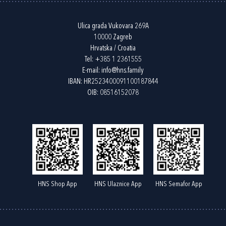
Ulica grada Vukovara 269A
10000 Zagreb
Hrvatska / Croatia
Tel:
+385 1 2361555
E-mail:
info@hns.family
IBAN: HR2523400091100187844
OIB: 08516152078
HNS Shop App
HNS Ulaznice App
HNS Semafor App