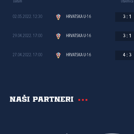
Datum
Utakmica
02.05.2022. 12:30
HRVATSKA U-16
3
:
1
29.04.2022. 17:00
HRVATSKA U-16
3
:
1
27.04.2022. 17:00
HRVATSKA U-16
4
:
3
Naši partneri