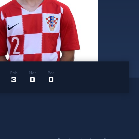
Pob
Ner
Por
3
0
0