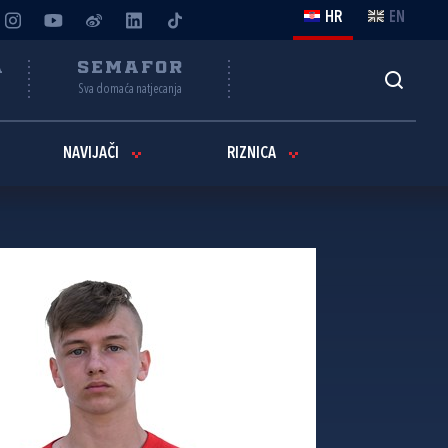
HR
EN
A
SEMAFOR
Sva domaća natjecanja
NAVIJAČI
RIZNICA