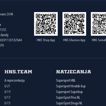
ovara 269A
a
61555
.family
HNS Shop App
HNS Ulaznice App
HNS Semaf
400091100187844
078
HNS.team
Natjecanja
A reprezentacija
Supersport HNL
U-21
Supersport Hrvatski kup
U-19
Supersport Superkup
U-17
SuperSport Prva NL
U-15
SuperSport Druga NL