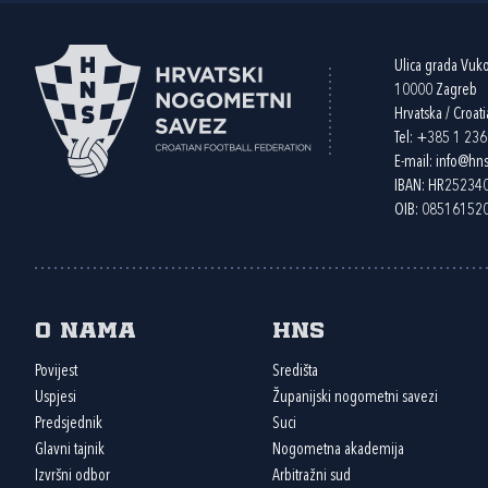
Ulica grada Vuk
10000 Zagreb
Hrvatska / Croati
Tel:
+385 1 23
E-mail:
info@hns
IBAN: HR2523
OIB: 08516152
O nama
HNS
Povijest
Središta
Uspjesi
Županijski nogometni savezi
Predsjednik
Suci
Glavni tajnik
Nogometna akademija
Izvršni odbor
Arbitražni sud