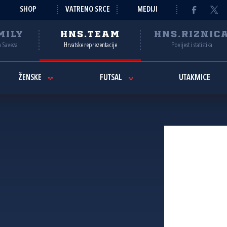
SHOP
VATRENO SRCE
MEDIJI
MILY
HNS.TEAM
HNS.RIZNIC
a Saveza
Hrvatske reprezentacije
Povijest i statistika
ŽENSKE
FUTSAL
UTAKMICE