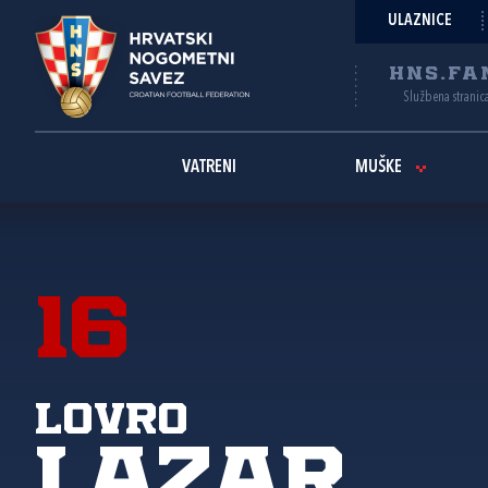
ULAZNICE
HNS.FA
Službena stranic
VATRENI
MUŠKE
16
Lovro
Lazar