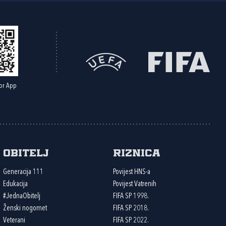
or App
Obitelj
Riznica
Generacija 111
Povijest HNS-a
Edukacija
Povijest Vatrenih
#JednaObitelj
FIFA SP 1998.
Ženski nogomet
FIFA SP 2018.
Veterani
FIFA SP 2022.