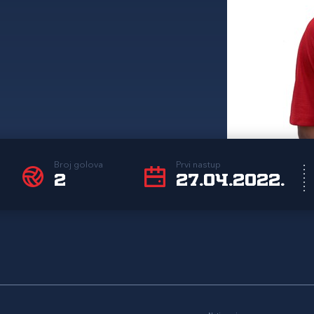
Broj golova
Prvi nastup
2
27.04.2022.