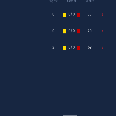
Pogotci
Kartoni
Minute
0
0 / 0
33
0
0 / 0
70
2
0 / 0
69