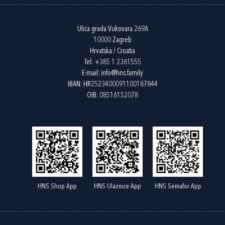
Ulica grada Vukovara 269A
10000 Zagreb
Hrvatska / Croatia
Tel:
+385 1 2361555
E-mail:
info@hns.family
IBAN: HR2523400091100187844
OIB: 08516152078
HNS Shop App
HNS Ulaznice App
HNS Semafor App