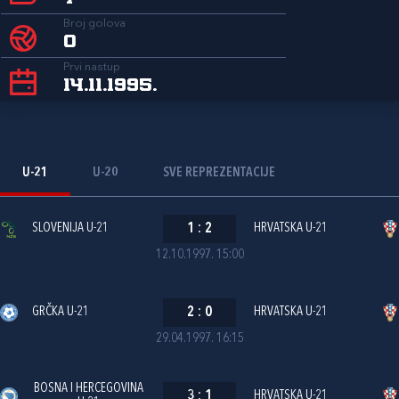
Broj golova
0
Prvi nastup
14.11.1995.
U-21
U-20
SVE REPREZENTACIJE
SLOVENIJA U-21
1
:
2
HRVATSKA U-21
12.10.1997. 15:00
GRČKA U-21
2
:
0
HRVATSKA U-21
29.04.1997. 16:15
BOSNA I HERCEGOVINA
3
:
1
HRVATSKA U-21