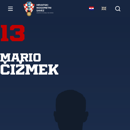
13
Mario
Čižmek