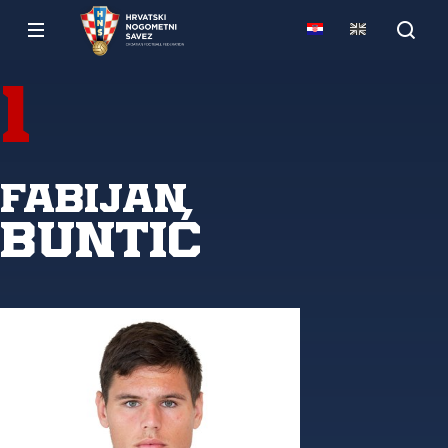
1
Fabijan
Buntić