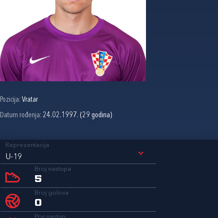
Pozicija:
Vratar
Datum rođenja:
24.02.1997. (29 godina)
Reprezentacija
U-19
Broj nastupa
5
Broj golova
0
Prvi nastup