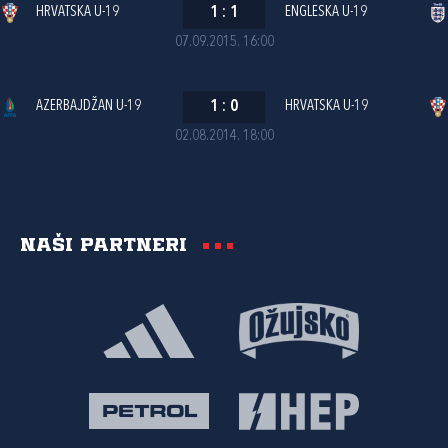
HRVATSKA U-19
1
:
1
ENGLESKA U-19
07.09.2015. 16:00
AZERBAJDŽAN U-19
1
:
0
HRVATSKA U-19
02.08.2014. 18:00
Naši partneri