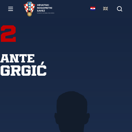
2
Ante
Grgić