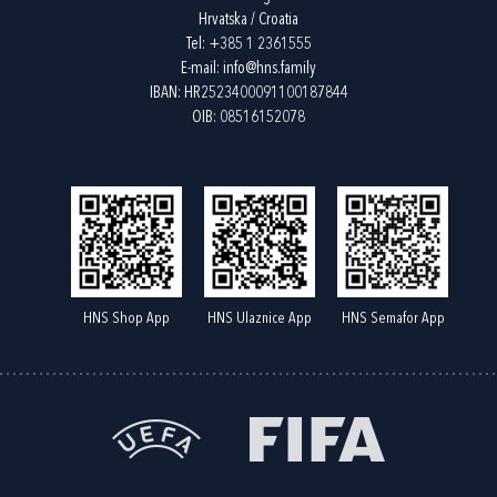
Hrvatska / Croatia
Tel:
+385 1 2361555
E-mail:
info@hns.family
IBAN: HR2523400091100187844
OIB: 08516152078
HNS Shop App
HNS Ulaznice App
HNS Semafor App