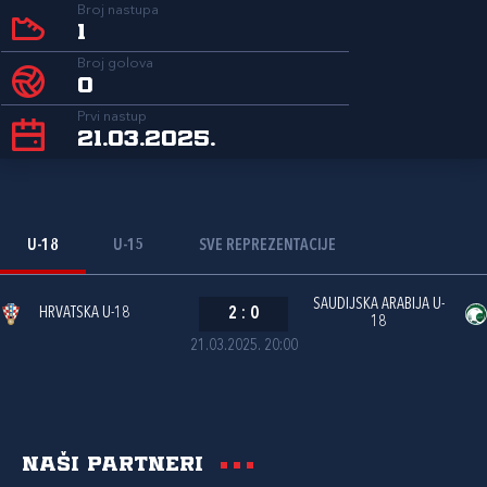
Broj nastupa
1
Broj golova
0
Prvi nastup
21.03.2025.
U-18
U-15
SVE REPREZENTACIJE
SAUDIJSKA ARABIJA U-
HRVATSKA U-18
2
:
0
18
21.03.2025. 20:00
Naši partneri