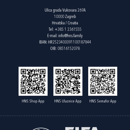
Ulica grada Vukovara 269A
10000 Zagreb
Hrvatska / Croatia
Tel:
+385 1 2361555
E-mail:
info@hns.family
IBAN: HR2523400091100187844
OIB: 08516152078
HNS Shop App
HNS Ulaznice App
HNS Semafor App