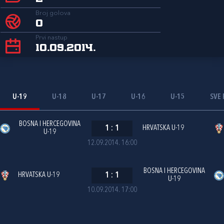
Broj golova
0
Prvi nastup
10.09.2014.
U-19
U-18
U-17
U-16
U-15
SVE 
BOSNA I HERCEGOVINA
1
:
1
HRVATSKA U-19
U-19
12.09.2014. 16:00
BOSNA I HERCEGOVINA
HRVATSKA U-19
1
:
1
U-19
10.09.2014. 17:00