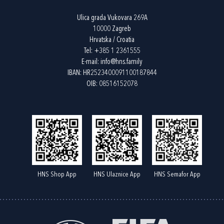
Ulica grada Vukovara 269A
10000 Zagreb
Hrvatska / Croatia
Tel:
+385 1 2361555
E-mail:
info@hns.family
IBAN: HR2523400091100187844
OIB: 08516152078
HNS Shop App
HNS Ulaznice App
HNS Semafor App