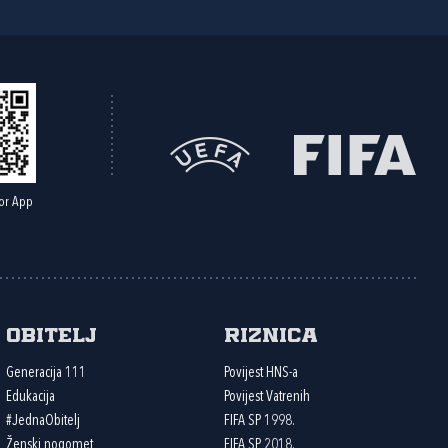
or App
Obitelj
Riznica
Generacija 111
Povijest HNS-a
Edukacija
Povijest Vatrenih
#JednaObitelj
FIFA SP 1998.
Ženski nogomet
FIFA SP 2018.