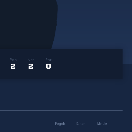
Pob
Ner
Por
2
2
0
Pogotci
Kartoni
Minute