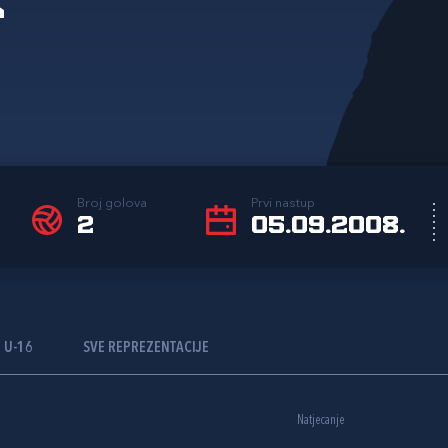
Broj golova
Prvi nastup
2
05.09.2008.
U-16
SVE REPREZENTACIJE
Natjecanje