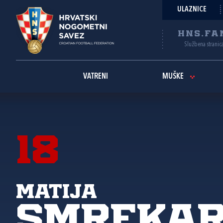
ULAZNICE
HNS.FA
Službena stranic
VATRENI
MUŠKE
18
Matija
Smreka