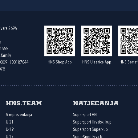
ovara 269A
a
61555
.family
HNS Shop App
HNS Ulaznice App
HNS Semaf
400091100187844
078
HNS.team
Natjecanja
A reprezentacija
Supersport HNL
U-21
Supersport Hrvatski kup
U-19
Supersport Superkup
U-17
SuperSport Prva NL