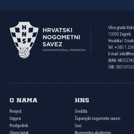
Ulica grada Vuk
10000 Zagreb
Hrvatska / Croati
Tel:
+385 1 23
E-mail:
info@hns
IBAN: HR2523
OIB: 08516152
O nama
HNS
Povijest
Središta
Uspjesi
Županijski nogometni savezi
Predsjednik
Suci
Glavni tajnik
Nogometna akademija