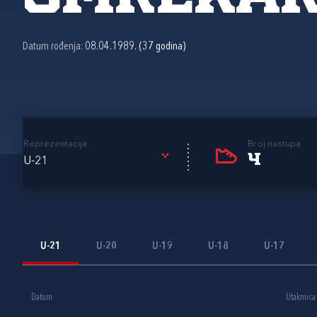
Datum rođenja:
08.04.1989. (37 godina)
Reprezentacija
Broj nastupa
4
U-21
U-21
U-20
U-19
U-18
U-17
Datum
Utakmica