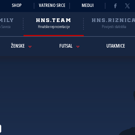
SHOP
VATRENO SRCE
MEDIJI
MILY
HNS.TEAM
HNS.RIZNIC
a Saveza
Hrvatske reprezentacije
Povijest i statistika
ŽENSKE
FUTSAL
UTAKMICE
r