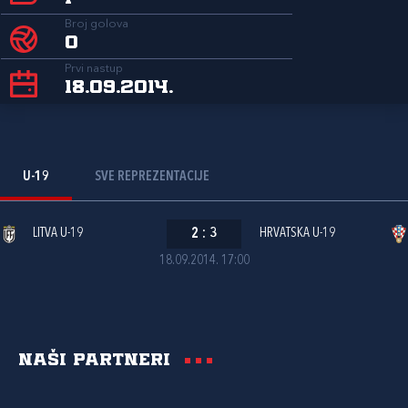
Broj golova
0
Prvi nastup
18.09.2014.
U-19
SVE REPREZENTACIJE
LITVA U-19
2
:
3
HRVATSKA U-19
18.09.2014. 17:00
Naši partneri