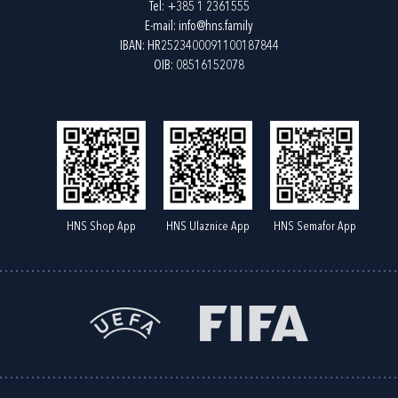
Tel:
+385 1 2361555
E-mail:
info@hns.family
IBAN: HR2523400091100187844
OIB: 08516152078
HNS Shop App
HNS Ulaznice App
HNS Semafor App