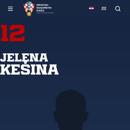
12
Jelena
Kešina