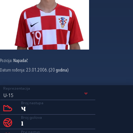
Pozicija:
Napadač
Datum rođenja:
23.01.2006. (20 godina)
Reprezentacija
U-15
Broj nastupa
4
Broj golova
1
Prvi nastup