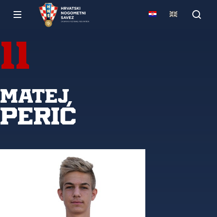
11
Matej
Perić