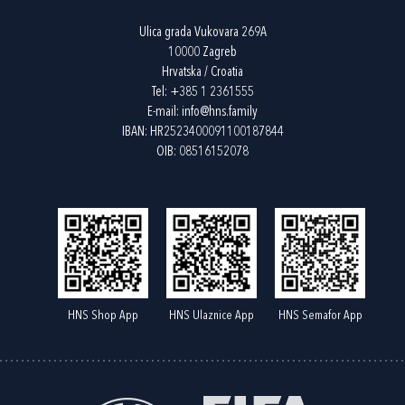
Ulica grada Vukovara 269A
10000 Zagreb
Hrvatska / Croatia
Tel:
+385 1 2361555
E-mail:
info@hns.family
IBAN: HR2523400091100187844
OIB: 08516152078
HNS Shop App
HNS Ulaznice App
HNS Semafor App