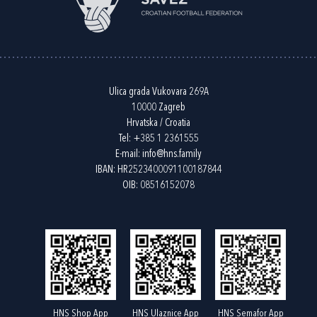
Ulica grada Vukovara 269A
10000 Zagreb
Hrvatska / Croatia
Tel:
+385 1 2361555
E-mail:
info@hns.family
IBAN: HR2523400091100187844
OIB: 08516152078
HNS Shop App
HNS Ulaznice App
HNS Semafor App