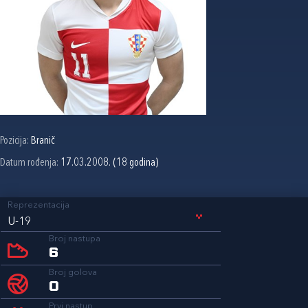
Pozicija:
Branič
Datum rođenja:
17.03.2008. (18 godina)
Reprezentacija
U-19
Broj nastupa
6
Broj golova
0
Prvi nastup