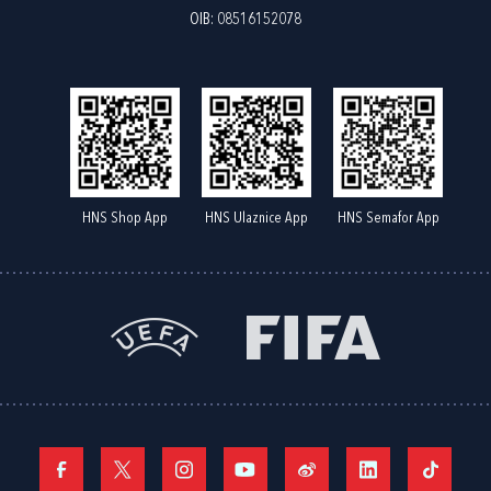
OIB: 08516152078
HNS Shop App
HNS Ulaznice App
HNS Semafor App