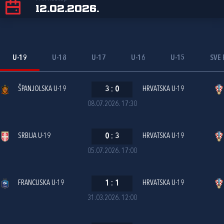
12.02.2026.
U-19
U-18
U-17
U-16
U-15
SVE 
ŠPANJOLSKA U-19
3
:
0
HRVATSKA U-19
08.07.2026. 17:30
SRBIJA U-19
0
:
3
HRVATSKA U-19
05.07.2026. 17:00
FRANCUSKA U-19
1
:
1
HRVATSKA U-19
31.03.2026. 12:00