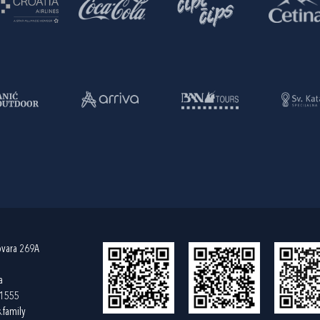
ovara 269A
a
61555
.family