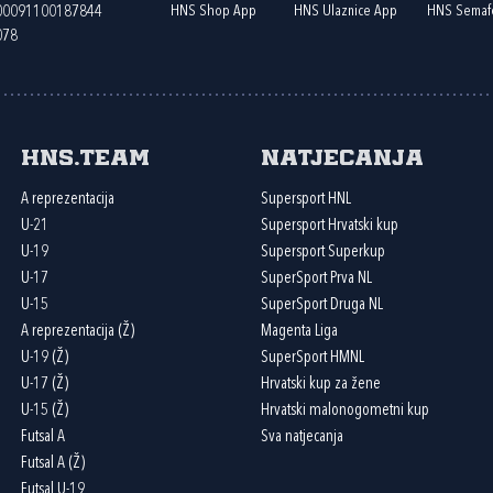
HNS Shop App
HNS Ulaznice App
HNS Semaf
400091100187844
078
HNS.team
Natjecanja
A reprezentacija
Supersport HNL
U-21
Supersport Hrvatski kup
U-19
Supersport Superkup
U-17
SuperSport Prva NL
U-15
SuperSport Druga NL
A reprezentacija (Ž)
Magenta Liga
U-19 (Ž)
SuperSport HMNL
U-17 (Ž)
Hrvatski kup za žene
U-15 (Ž)
Hrvatski malonogometni kup
Futsal A
Sva natjecanja
Futsal A (Ž)
Futsal U-19