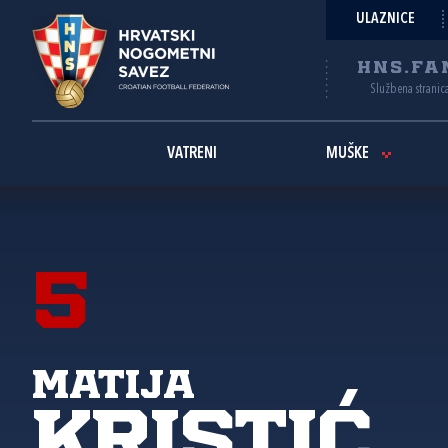
ULAZNICE
HNS.FA
Službena stranic
VATRENI
MUŠKE
5
Matija
Kristić