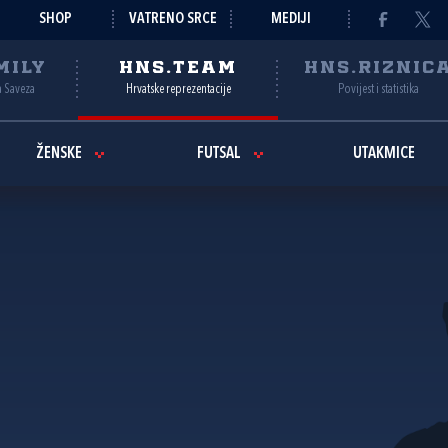
SHOP
VATRENO SRCE
MEDIJI
MILY
HNS.TEAM
HNS.RIZNIC
a Saveza
Hrvatske reprezentacije
Povijest i statistika
ŽENSKE
FUTSAL
UTAKMICE