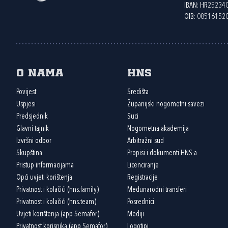
IBAN: HR2523
OIB: 08516152
O nama
HNS
Povijest
Središta
Uspjesi
Županijski nogometni savezi
Predsjednik
Suci
Glavni tajnik
Nogometna akademija
Izvršni odbor
Arbitražni sud
Skupština
Propisi i dokumenti HNS-a
Pristup informacijama
Licenciranje
Opći uvjeti korištenja
Registracije
Privatnost i kolačići (hns.family)
Međunarodni transferi
Privatnost i kolačići (hns.team)
Posrednici
Uvjeti korištenja (app Semafor)
Mediji
Privatnost korisnika (app Semafor)
Logotipi