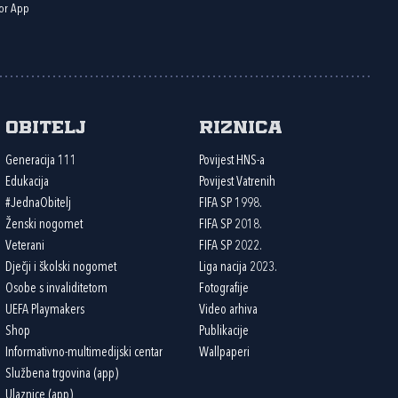
or App
Obitelj
Riznica
Generacija 111
Povijest HNS-a
Edukacija
Povijest Vatrenih
#JednaObitelj
FIFA SP 1998.
Ženski nogomet
FIFA SP 2018.
Veterani
FIFA SP 2022.
Dječji i školski nogomet
Liga nacija 2023.
Osobe s invaliditetom
Fotografije
UEFA Playmakers
Video arhiva
Shop
Publikacije
Informativno-multimedijski centar
Wallpaperi
Službena trgovina (app)
Ulaznice (app)