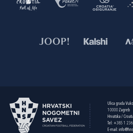
Ulica grada Vuk
10000 Zagreb
Hrvatska / Croati
Tel:
+385 1 23
E-mail:
info@hns