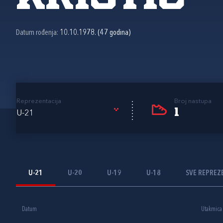
Datum rođenja:
10.10.1978. (47 godina)
Reprezentacija
Broj nastupa
1
U-21
U-21
U-20
U-19
U-18
SVE REPREZ
Datum
Utakmica