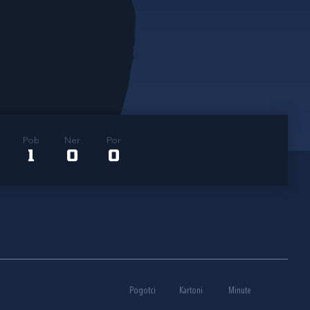
Pob
Ner
Por
1
0
0
Pogotci
Kartoni
Minute