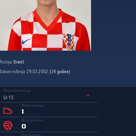
Pozicija:
Branič
Datum rođenja:
29.03.2002. (24 godine)
Reprezentacija
U-15
Broj nastupa
1
Broj golova
0
Prvi nastup