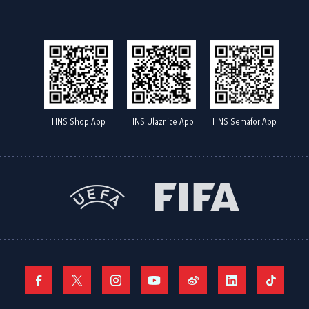
HNS Shop App
HNS Ulaznice App
HNS Semafor App