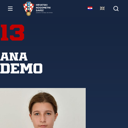
13
Ana
Demo