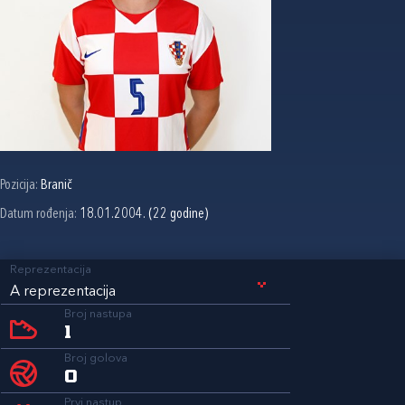
Pozicija:
Branič
Datum rođenja:
18.01.2004. (22 godine)
Reprezentacija
A reprezentacija
Broj nastupa
1
Broj golova
0
Prvi nastup