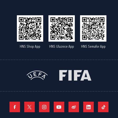
HNS Shop App
HNS Ulaznice App
HNS Semafor App