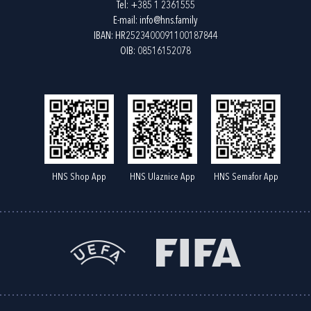
Tel:
+385 1 2361555
E-mail:
info@hns.family
IBAN: HR2523400091100187844
OIB: 08516152078
HNS Shop App
HNS Ulaznice App
HNS Semafor App