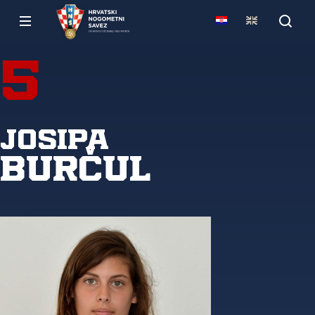
5
Josipa
Burčul