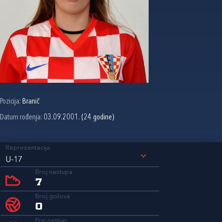
Pozicija:
Branič
Datum rođenja:
03.09.2001. (24 godine)
Reprezentacija
U-17
Broj nastupa
7
Broj golova
0
Prvi nastup