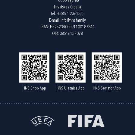
10000 Zagreb
Hrvatska / Croatia
Tel:
+385 1 2361555
E-mail:
info@hns.family
IBAN: HR2523400091100187844
OIB: 08516152078
HNS Shop App
HNS Ulaznice App
HNS Semafor App