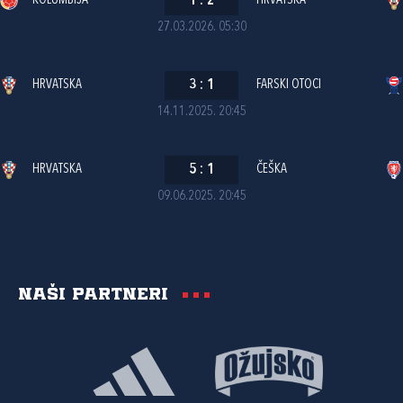
KOLUMBIJA
1
:
2
HRVATSKA
27.03.2026. 05:30
HRVATSKA
3
:
1
FARSKI OTOCI
14.11.2025. 20:45
HRVATSKA
5
:
1
ČEŠKA
09.06.2025. 20:45
Naši partneri