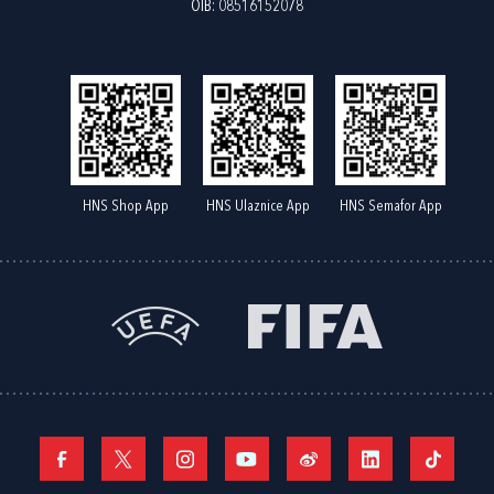
OIB: 08516152078
HNS Shop App
HNS Ulaznice App
HNS Semafor App