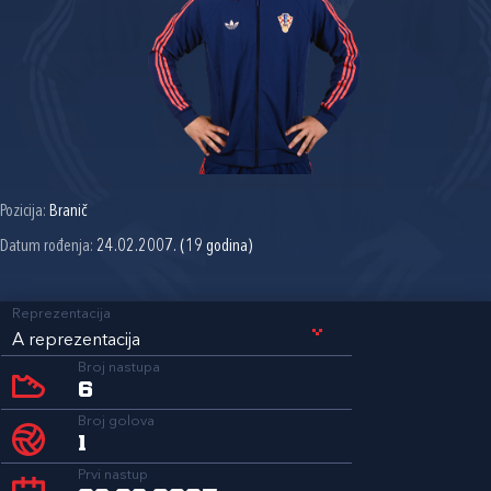
Pozicija:
Branič
Datum rođenja:
24.02.2007. (19 godina)
Reprezentacija
A reprezentacija
Broj nastupa
6
Broj golova
1
Prvi nastup