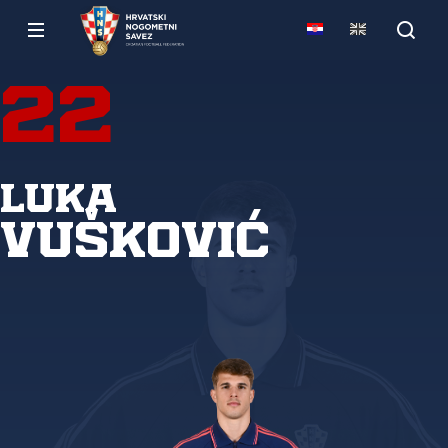
22
Luka
Vušković