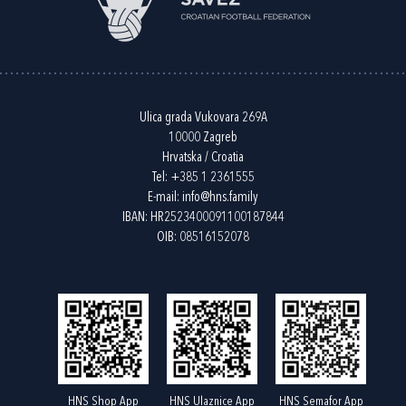
Ulica grada Vukovara 269A
10000 Zagreb
Hrvatska / Croatia
Tel:
+385 1 2361555
E-mail:
info@hns.family
IBAN: HR2523400091100187844
OIB: 08516152078
HNS Shop App
HNS Ulaznice App
HNS Semafor App