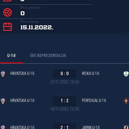
Broj golova
0
Prvi nastup
15.11.2022.
U-18
SVE REPREZENTACIJE
HRVATSKA U-18
0
:
0
IRSKA U-18
21.11.2022. 10:30
HRVATSKA U-18
1
:
2
PORTUGAL U-18
18.11.2022. 12:30
HRVATSKA U-18
2
:
1
JAPAN U-18