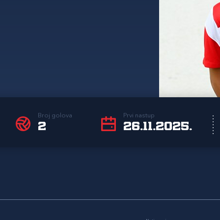
Broj golova
Prvi nastup
2
26.11.2025.