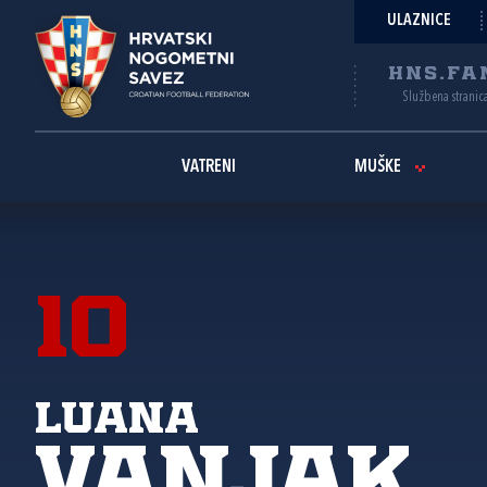
ULAZNICE
HNS.FA
Službena stranic
VATRENI
MUŠKE
10
Luana
Vanjak