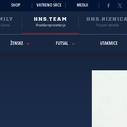
SHOP
VATRENO SRCE
MEDIJI
MILY
HNS.TEAM
HNS.RIZNIC
a Saveza
Hrvatske reprezentacije
Povijest i statistika
ŽENSKE
FUTSAL
UTAKMICE