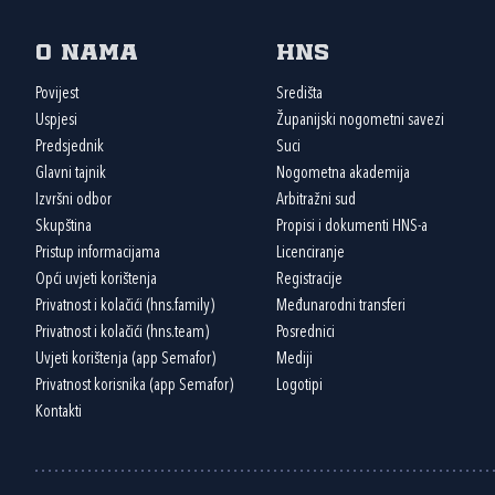
O nama
HNS
Povijest
Središta
Uspjesi
Županijski nogometni savezi
Predsjednik
Suci
Glavni tajnik
Nogometna akademija
Izvršni odbor
Arbitražni sud
Skupština
Propisi i dokumenti HNS-a
Pristup informacijama
Licenciranje
Opći uvjeti korištenja
Registracije
Privatnost i kolačići (hns.family)
Međunarodni transferi
Privatnost i kolačići (hns.team)
Posrednici
Uvjeti korištenja (app Semafor)
Mediji
Privatnost korisnika (app Semafor)
Logotipi
Kontakti