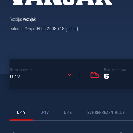
Pozicija:
Veznjak
Datum rođenja:
04.05.2008. (18 godina)
Reprezentacija
Broj nastupa
6
U-19
U-19
U-17
U-16
SVE REPREZENTACIJE