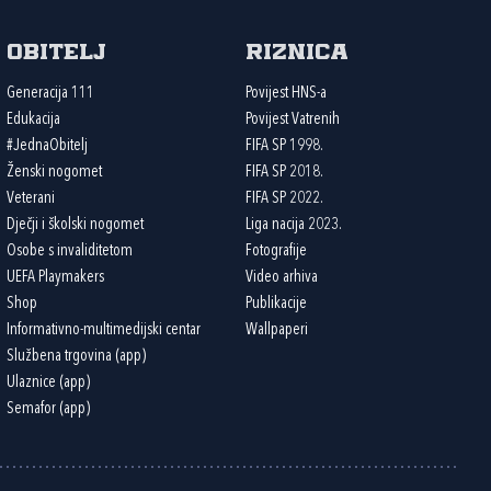
Obitelj
Riznica
Generacija 111
Povijest HNS-a
Edukacija
Povijest Vatrenih
#JednaObitelj
FIFA SP 1998.
Ženski nogomet
FIFA SP 2018.
Veterani
FIFA SP 2022.
Dječji i školski nogomet
Liga nacija 2023.
Osobe s invaliditetom
Fotografije
UEFA Playmakers
Video arhiva
Shop
Publikacije
Informativno-multimedijski centar
Wallpaperi
Službena trgovina (app)
Ulaznice (app)
Semafor (app)