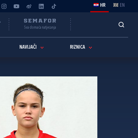
HR
EN
A
SEMAFOR
Sva domaća natjecanja
NAVIJAČI
RIZNICA