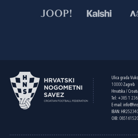
Ulica grada Vuk
10000 Zagreb
Hrvatska / Croati
Tel:
+385 1 23
E-mail:
info@hns
IBAN: HR2523
OIB: 08516152