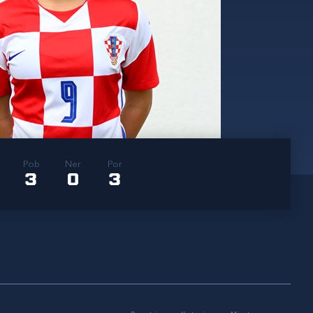
Pob
Ner
Por
3
0
3