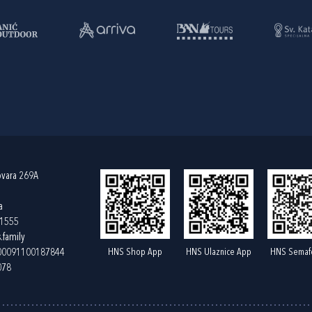
ovara 269A
a
61555
.family
HNS Shop App
HNS Ulaznice App
HNS Semaf
400091100187844
078