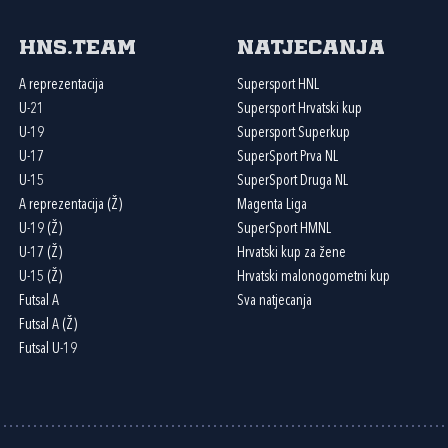
HNS.team
Natjecanja
A reprezentacija
Supersport HNL
U-21
Supersport Hrvatski kup
U-19
Supersport Superkup
U-17
SuperSport Prva NL
U-15
SuperSport Druga NL
A reprezentacija (Ž)
Magenta Liga
U-19 (Ž)
SuperSport HMNL
U-17 (Ž)
Hrvatski kup za žene
U-15 (Ž)
Hrvatski malonogometni kup
Futsal A
Sva natjecanja
Futsal A (Ž)
Futsal U-19