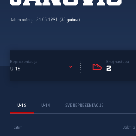
Datum rođenja:
31.05.1991. (35 godina)
Reprezentacija
Broj nastupa
2
U-16
U-16
U-14
SVE REPREZENTACIJE
Datum
Utakmica