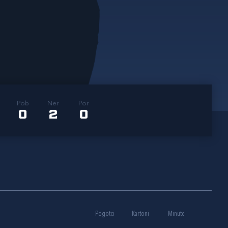
Pob
Ner
Por
0
2
0
Pogotci
Kartoni
Minute