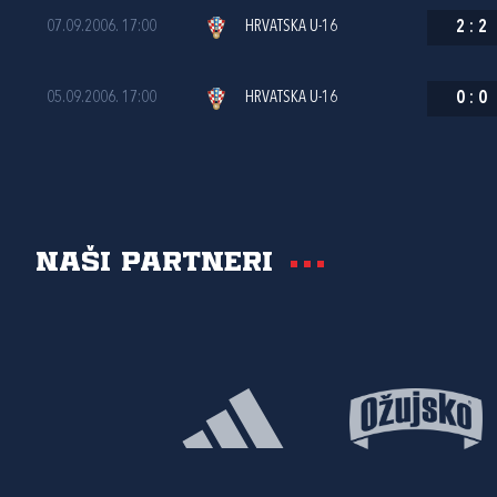
07.09.2006. 17:00
HRVATSKA U-16
2
:
2
05.09.2006. 17:00
HRVATSKA U-16
0
:
0
Naši partneri