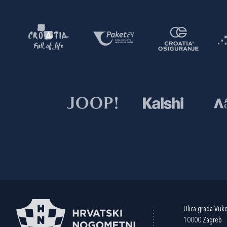
Ulica grada Vuk
10000 Zagreb