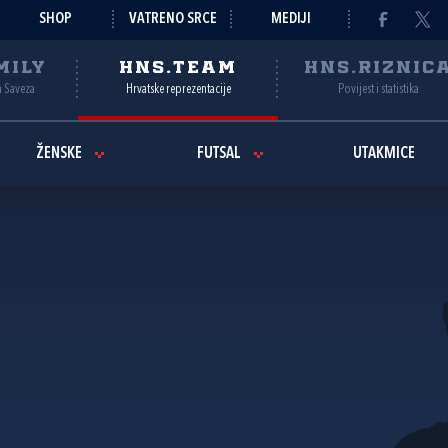
SHOP
VATRENO SRCE
MEDIJI
MILY
HNS.TEAM
HNS.RIZNIC
a Saveza
Hrvatske reprezentacije
Povijest i statistika
ŽENSKE
FUTSAL
UTAKMICE