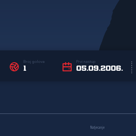
Broj golova
Prvi nastup
1
05.09.2006.
Natjecanje