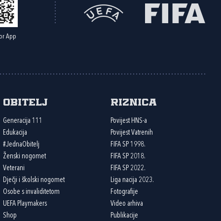
or App
Obitelj
Riznica
Generacija 111
Povijest HNS-a
Edukacija
Povijest Vatrenih
#JednaObitelj
FIFA SP 1998.
Ženski nogomet
FIFA SP 2018.
Veterani
FIFA SP 2022.
Dječji i školski nogomet
Liga nacija 2023.
Osobe s invaliditetom
Fotografije
UEFA Playmakers
Video arhiva
Shop
Publikacije