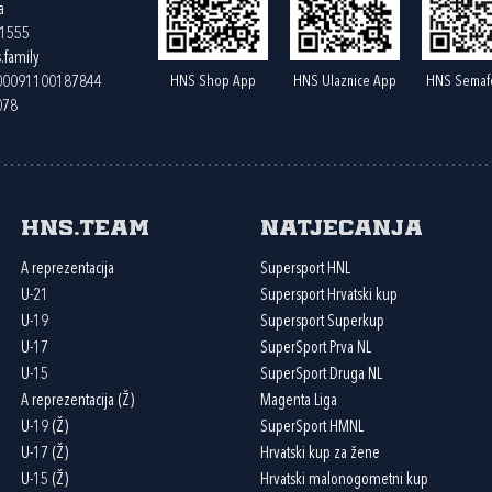
a
61555
.family
HNS Shop App
HNS Ulaznice App
HNS Semaf
400091100187844
078
HNS.team
Natjecanja
A reprezentacija
Supersport HNL
U-21
Supersport Hrvatski kup
U-19
Supersport Superkup
U-17
SuperSport Prva NL
U-15
SuperSport Druga NL
A reprezentacija (Ž)
Magenta Liga
U-19 (Ž)
SuperSport HMNL
U-17 (Ž)
Hrvatski kup za žene
U-15 (Ž)
Hrvatski malonogometni kup