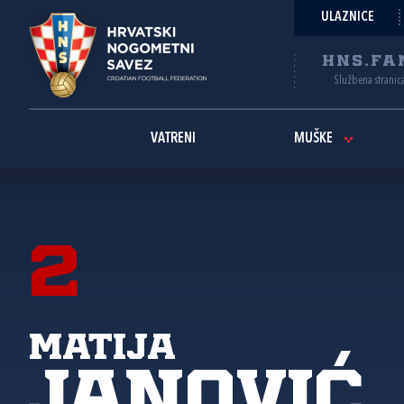
ULAZNICE
HNS.FA
Službena stranic
VATRENI
MUŠKE
2
Matija
Janović