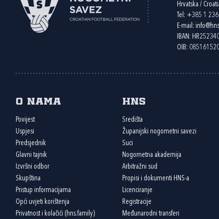
Hrvatska / Croati
Tel:
+385 1 23
E-mail:
info@hns
IBAN: HR2523
OIB: 08516152
O nama
HNS
Povijest
Središta
Uspjesi
Županijski nogometni savezi
Predsjednik
Suci
Glavni tajnik
Nogometna akademija
Izvršni odbor
Arbitražni sud
Skupština
Propisi i dokumenti HNS-a
Pristup informacijama
Licenciranje
Opći uvjeti korištenja
Registracije
Privatnost i kolačići (hns.family)
Međunarodni transferi