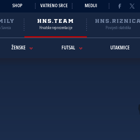
SHOP
VATRENO SRCE
MEDIJI
MILY
HNS.TEAM
HNS.RIZNIC
a Saveza
Hrvatske reprezentacije
Povijest i statistika
ŽENSKE
FUTSAL
UTAKMICE