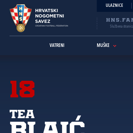
ULAZNICE
HNS.FA
Službena stranic
VATRENI
MUŠKE
18
Tea
Blaić