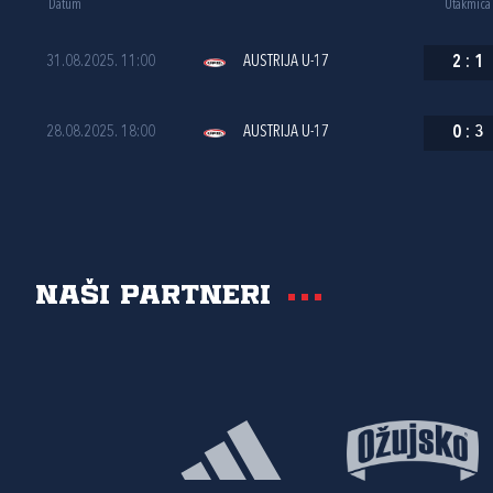
Datum
Utakmica
31.08.2025. 11:00
AUSTRIJA U-17
2
:
1
28.08.2025. 18:00
AUSTRIJA U-17
0
:
3
Naši partneri