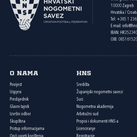
10000 Zagreb
Hrvatska / Croati
Tel:
+385 1 23
E-mail:
info@hns
IBAN: HR2523
OIB: 08516152
O nama
HNS
Povijest
Središta
Uspjesi
Županijski nogometni savezi
Predsjednik
Suci
Glavni tajnik
Nogometna akademija
Izvršni odbor
Arbitražni sud
Skupština
Propisi i dokumenti HNS-a
Pristup informacijama
Licenciranje
Opći uvjeti korištenja
Registracije