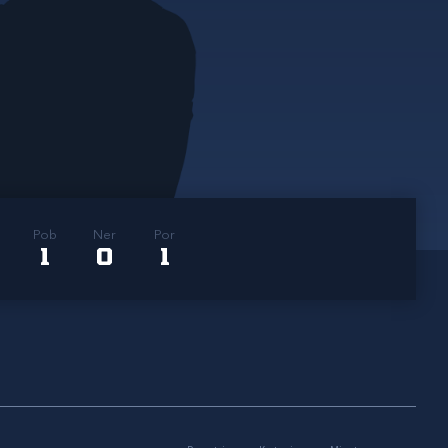
Pob
Ner
Por
1
0
1