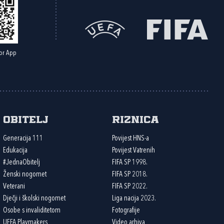
or App
Obitelj
Riznica
Generacija 111
Povijest HNS-a
Edukacija
Povijest Vatrenih
#JednaObitelj
FIFA SP 1998.
Ženski nogomet
FIFA SP 2018.
Veterani
FIFA SP 2022.
Dječji i školski nogomet
Liga nacija 2023.
Osobe s invaliditetom
Fotografije
UEFA Playmakers
Video arhiva