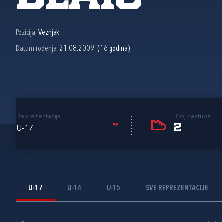
Pozicija:
Veznjak
Datum rođenja:
21.08.2009. (16 godina)
Reprezentacija
Broj nastupa
2
U-17
U-17
U-16
U-15
SVE REPREZENTACIJE