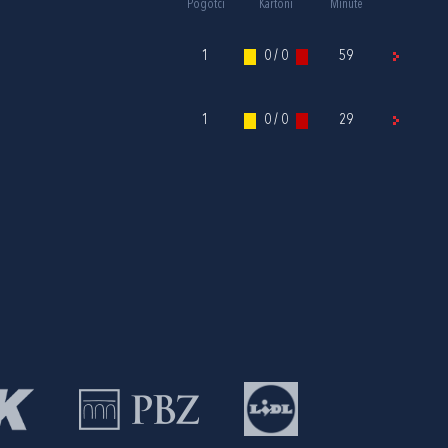
Pogotci
Kartoni
Minute
1
0 / 0
59
1
0 / 0
29