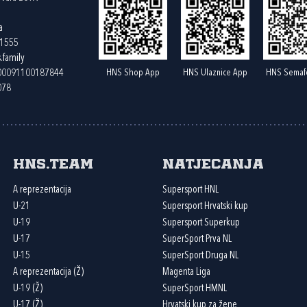
a
61555
.family
HNS Shop App
HNS Ulaznice App
HNS Semaf
400091100187844
078
HNS.team
Natjecanja
A reprezentacija
Supersport HNL
U-21
Supersport Hrvatski kup
U-19
Supersport Superkup
U-17
SuperSport Prva NL
U-15
SuperSport Druga NL
A reprezentacija (Ž)
Magenta Liga
U-19 (Ž)
SuperSport HMNL
U-17 (Ž)
Hrvatski kup za žene