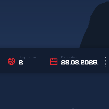
Broj golova
Prvi nastup
2
28.08.2025.