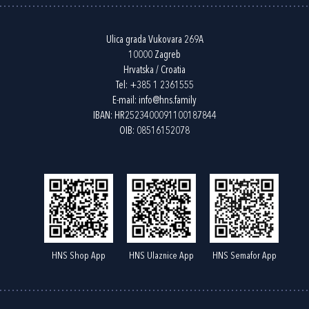
Ulica grada Vukovara 269A
10000 Zagreb
Hrvatska / Croatia
Tel:
+385 1 2361555
E-mail:
info@hns.family
IBAN: HR2523400091100187844
OIB: 08516152078
HNS Shop App
HNS Ulaznice App
HNS Semafor App