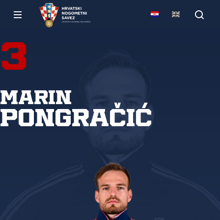
3
Marin
Pongračić