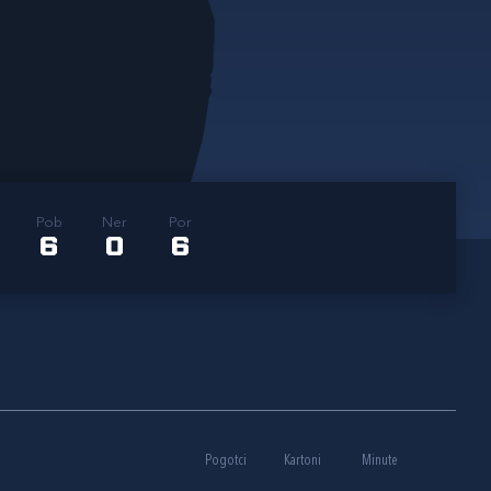
Pob
Ner
Por
6
0
6
Pogotci
Kartoni
Minute