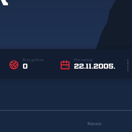
Broj golova
Prvi nastup
0
22.11.2005.
Natjecanje