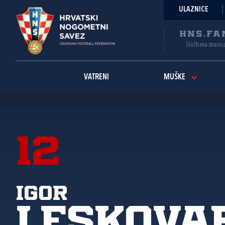
ULAZNICE
HNS.FA
Službena stranic
VATRENI
MUŠKE
12
Igor
Leskova