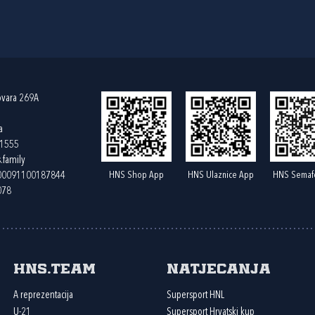
ovara 269A
a
61555
.family
HNS Shop App
HNS Ulaznice App
HNS Semaf
400091100187844
078
HNS.team
Natjecanja
A reprezentacija
Supersport HNL
U-21
Supersport Hrvatski kup