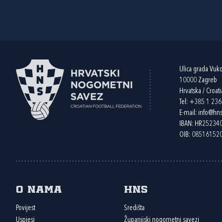
Ulica grada Vuk
10000 Zagreb
Hrvatska / Croati
Tel:
+385 1 23
E-mail:
info@hns
IBAN: HR2523
OIB: 08516152
O nama
HNS
Povijest
Središta
Uspjesi
Županijski nogometni savezi