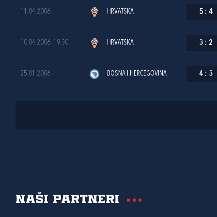
11.04.2006.
HRVATSKA
5
:
4
10.04.2006. 19:30
HRVATSKA
3
:
2
25.01.2006.
BOSNA I HERCEGOVINA
4
:
3
Naši partneri