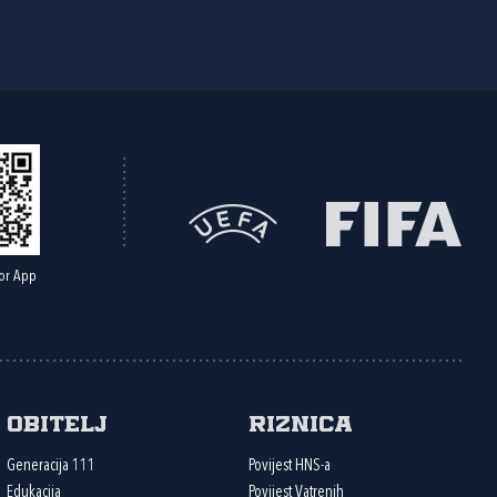
or App
Obitelj
Riznica
Generacija 111
Povijest HNS-a
Edukacija
Povijest Vatrenih