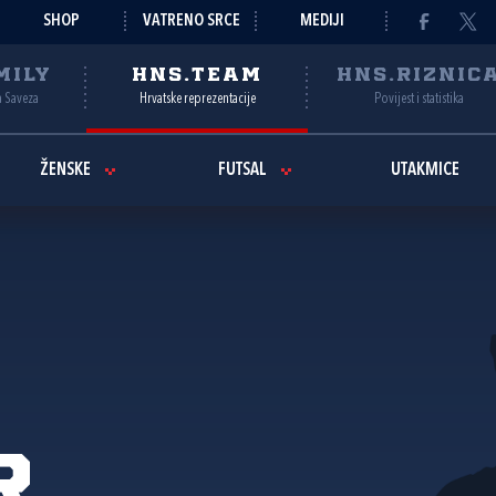
SHOP
VATRENO SRCE
MEDIJI
MILY
HNS.TEAM
HNS.RIZNIC
a Saveza
Hrvatske reprezentacije
Povijest i statistika
ŽENSKE
FUTSAL
UTAKMICE
r