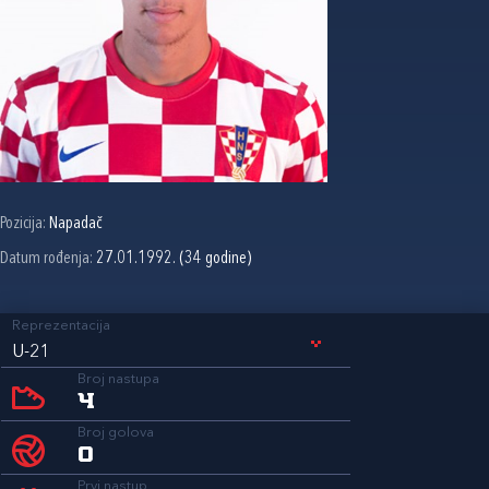
Pozicija:
Napadač
Datum rođenja:
27.01.1992. (34 godine)
Reprezentacija
U-21
Broj nastupa
4
Broj golova
0
Prvi nastup