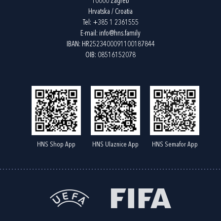
10000 Zagreb
Hrvatska / Croatia
Tel:
+385 1 2361555
E-mail:
info@hns.family
IBAN: HR2523400091100187844
OIB: 08516152078
HNS Shop App
HNS Ulaznice App
HNS Semafor App