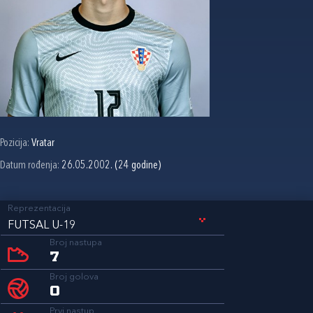
Pozicija:
Vratar
Datum rođenja:
26.05.2002. (24 godine)
Reprezentacija
FUTSAL U-19
Broj nastupa
7
Broj golova
0
Prvi nastup