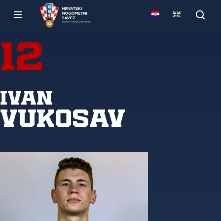
12
Ivan
Vukosav