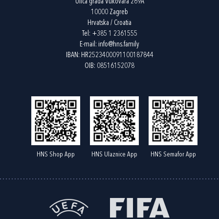
Ulica grada Vukovara 269A
10000 Zagreb
Hrvatska / Croatia
Tel:
+385 1 2361555
E-mail:
info@hns.family
IBAN: HR2523400091100187844
OIB: 08516152078
HNS Shop App
HNS Ulaznice App
HNS Semafor App