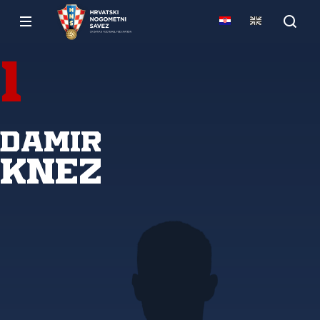
1
Damir
Knez