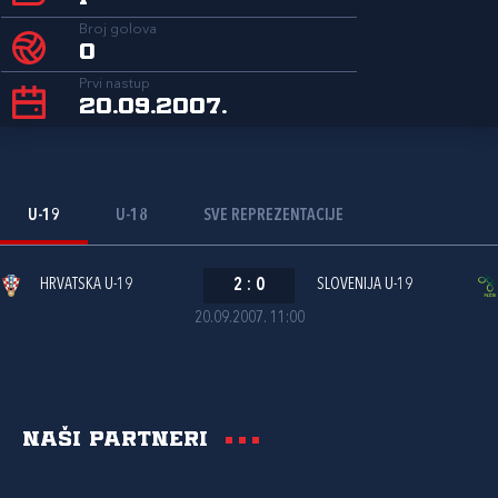
Broj golova
0
Prvi nastup
20.09.2007.
U-19
U-18
SVE REPREZENTACIJE
HRVATSKA U-19
2
:
0
SLOVENIJA U-19
20.09.2007. 11:00
Naši partneri