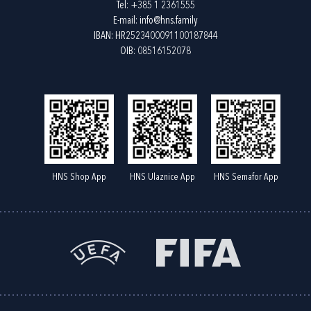
Tel:
+385 1 2361555
E-mail:
info@hns.family
IBAN: HR2523400091100187844
OIB: 08516152078
HNS Shop App
HNS Ulaznice App
HNS Semafor App