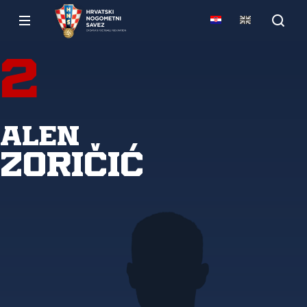
2
Alen
Zoričić