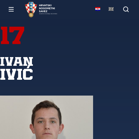
17
Ivan
Ivić