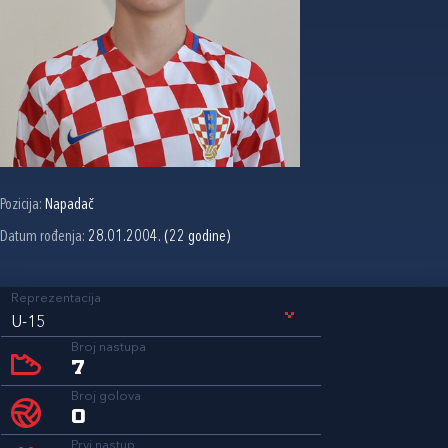
Pozicija:
Napadač
Datum rođenja:
28.01.2004. (22 godine)
Reprezentacija
U-15
Broj nastupa
7
Broj golova
0
Prvi nastup