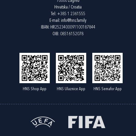
10000 Zagreb
Hrvatska / Croatia
Tel:
+385 1 2361555
E-mail:
info@hns.family
IBAN: HR2523400091100187844
OIB: 08516152078
HNS Shop App
HNS Ulaznice App
HNS Semafor App