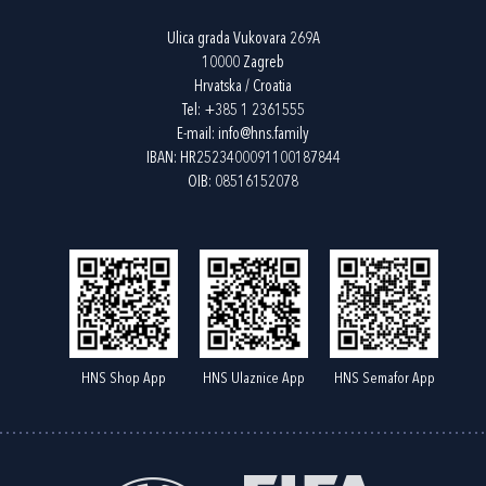
Ulica grada Vukovara 269A
10000 Zagreb
Hrvatska / Croatia
Tel:
+385 1 2361555
E-mail:
info@hns.family
IBAN: HR2523400091100187844
OIB: 08516152078
HNS Shop App
HNS Ulaznice App
HNS Semafor App