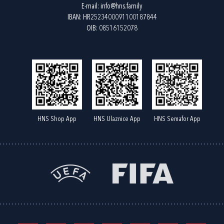
E-mail:
info@hns.family
IBAN: HR2523400091100187844
OIB: 08516152078
HNS Shop App
HNS Ulaznice App
HNS Semafor App