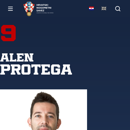
9
Alen
Protega