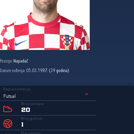
Pozicija:
Napadač
Datum rođenja:
05.03.1987. (39 godina)
Reprezentacija
Futsal
Broj nastupa
20
Broj golova
1
Prvi nastup