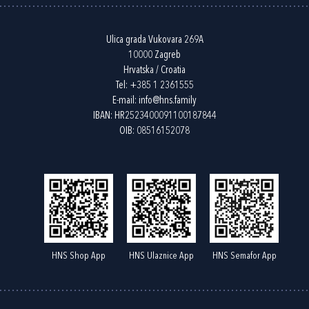
Ulica grada Vukovara 269A
10000 Zagreb
Hrvatska / Croatia
Tel:
+385 1 2361555
E-mail:
info@hns.family
IBAN: HR2523400091100187844
OIB: 08516152078
HNS Shop App
HNS Ulaznice App
HNS Semafor App