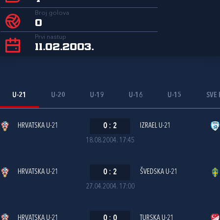
Broj golova
0
Prvi nastup
11.02.2003.
U-21
U-20
U-19
U-16
U-15
SVE 
HRVATSKA U-21
0
:
2
IZRAEL U-21
18.08.2004. 17:45
HRVATSKA U-21
0
:
2
ŠVEDSKA U-21
27.04.2004. 17:00
HRVATSKA U-21
0
:
0
TURSKA U-21