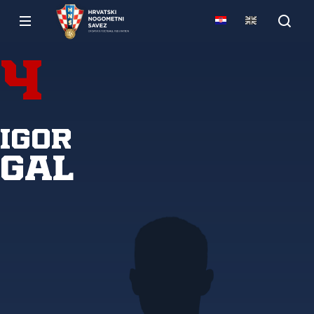
4
Igor
Gal