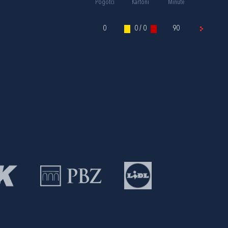
Pogotci
Kartoni
Minute
0
0 / 0
90