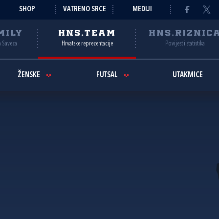
SHOP
VATRENO SRCE
MEDIJI
MILY
HNS.TEAM
HNS.RIZNIC
a Saveza
Hrvatske reprezentacije
Povijest i statistika
ŽENSKE
FUTSAL
UTAKMICE