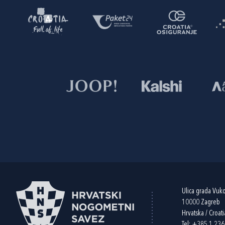
Ulica grada Vuk
10000 Zagreb
Hrvatska / Croati
Tel:
+385 1 23