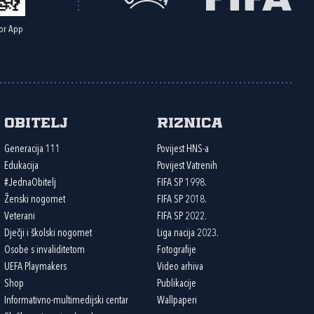
or App
Obitelj
Riznica
Generacija 111
Povijest HNS-a
Edukacija
Povijest Vatrenih
#JednaObitelj
FIFA SP 1998.
Ženski nogomet
FIFA SP 2018.
Veterani
FIFA SP 2022.
Dječji i školski nogomet
Liga nacija 2023.
Osobe s invaliditetom
Fotografije
UEFA Playmakers
Video arhiva
Shop
Publikacije
Informativno-multimedijski centar
Wallpaperi