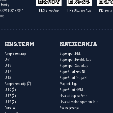
.family
HNS Shop App
HNS Ulaznice App
HNS Semaf
400091100187844
078
HNS.team
Natjecanja
A reprezentacija
Supersport HNL
U-21
Supersport Hrvatski kup
U-19
Supersport Superkup
U-17
SuperSport Prva NL
U-15
SuperSport Druga NL
A reprezentacija (Ž)
Magenta Liga
U-19 (Ž)
SuperSport HMNL
U-17 (Ž)
Hrvatski kup za žene
U-15 (Ž)
Hrvatski malonogometni kup
Futsal A
Sva natjecanja