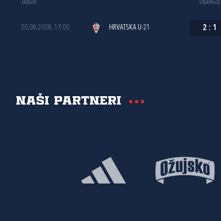
Datum
Utakmica
20.08.2008. 17:00
HRVATSKA U-21
2
:
1
Naši partneri