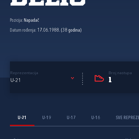
Pozicija:
Napadač
Datum rođenja:
17.06.1988. (38 godina)
Reprezentacija
Broj nastupa
1
U-21
U-21
U-19
U-17
U-16
SVE REPREZ