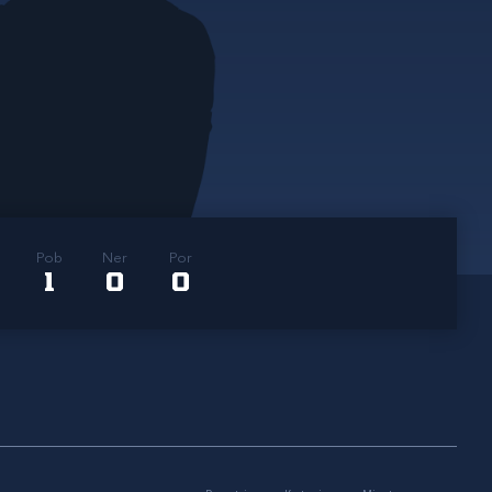
Pob
Ner
Por
1
0
0