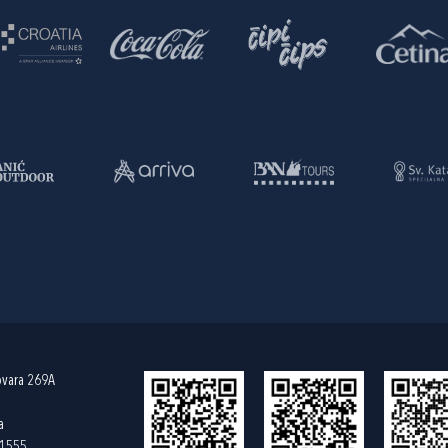
ovara 269A
a
61555