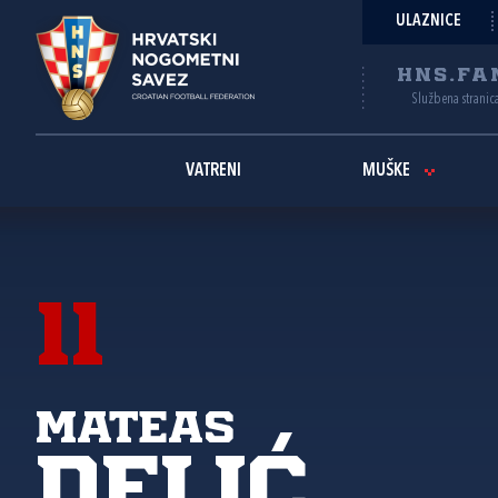
ULAZNICE
HNS.FA
Službena stranic
VATRENI
MUŠKE
11
Mateas
Delić