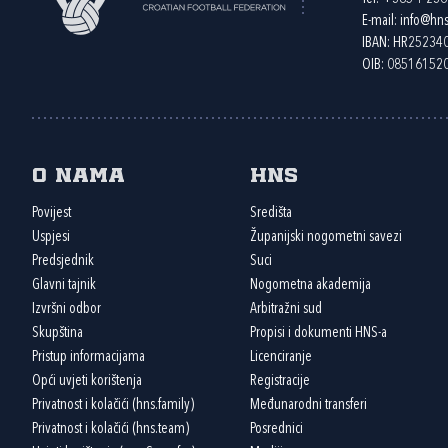
E-mail:
info@hns
IBAN: HR2523
OIB: 08516152
O nama
HNS
Povijest
Središta
Uspjesi
Županijski nogometni savezi
Predsjednik
Suci
Glavni tajnik
Nogometna akademija
Izvršni odbor
Arbitražni sud
Skupština
Propisi i dokumenti HNS-a
Pristup informacijama
Licenciranje
Opći uvjeti korištenja
Registracije
Privatnost i kolačići (hns.family)
Međunarodni transferi
Privatnost i kolačići (hns.team)
Posrednici