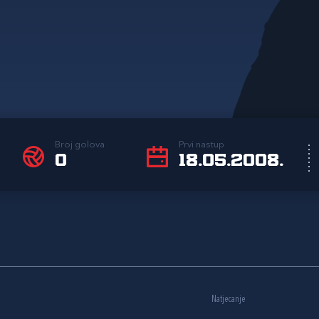
Broj golova
Prvi nastup
0
18.05.2008.
Natjecanje