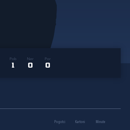
Pob
Ner
Por
1
0
0
Pogotci
Kartoni
Minute