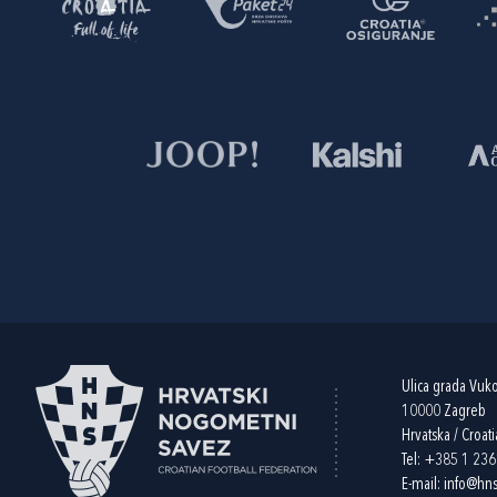
Ulica grada Vuk
10000 Zagreb
Hrvatska / Croati
Tel:
+385 1 23
E-mail:
info@hns