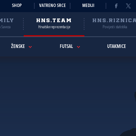
SHOP
VATRENO SRCE
MEDIJI
MILY
HNS.TEAM
HNS.RIZNIC
a Saveza
Hrvatske reprezentacije
Povijest i statistika
ŽENSKE
FUTSAL
UTAKMICE