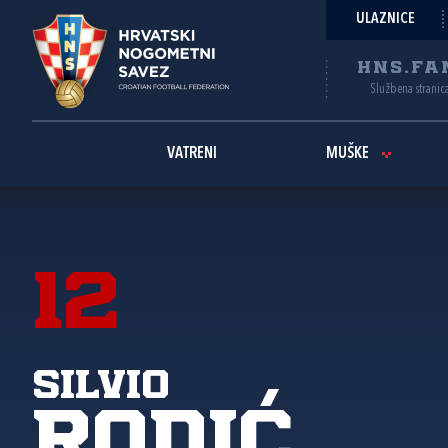
ULAZNICE
HNS.FA
Službena stranic
VATRENI
MUŠKE
12
Silvio
Rodić