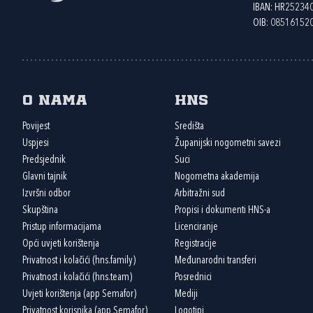
IBAN: HR2523
OIB: 08516152
O nama
HNS
Povijest
Središta
Uspjesi
Županijski nogometni savezi
Predsjednik
Suci
Glavni tajnik
Nogometna akademija
Izvršni odbor
Arbitražni sud
Skupština
Propisi i dokumenti HNS-a
Pristup informacijama
Licenciranje
Opći uvjeti korištenja
Registracije
Privatnost i kolačići (hns.family)
Međunarodni transferi
Privatnost i kolačići (hns.team)
Posrednici
Uvjeti korištenja (app Semafor)
Mediji
Privatnost korisnika (app Semafor)
Logotipi