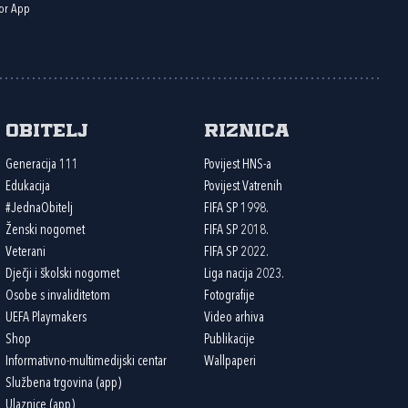
or App
Obitelj
Riznica
Generacija 111
Povijest HNS-a
Edukacija
Povijest Vatrenih
#JednaObitelj
FIFA SP 1998.
Ženski nogomet
FIFA SP 2018.
Veterani
FIFA SP 2022.
Dječji i školski nogomet
Liga nacija 2023.
Osobe s invaliditetom
Fotografije
UEFA Playmakers
Video arhiva
Shop
Publikacije
Informativno-multimedijski centar
Wallpaperi
Službena trgovina (app)
Ulaznice (app)