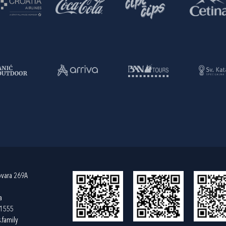
ovara 269A
a
61555
.family