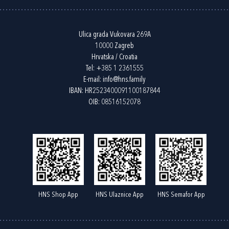
Ulica grada Vukovara 269A
10000 Zagreb
Hrvatska / Croatia
Tel:
+385 1 2361555
E-mail:
info@hns.family
IBAN: HR2523400091100187844
OIB: 08516152078
HNS Shop App
HNS Ulaznice App
HNS Semafor App