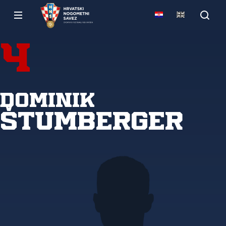
4
Dominik
Štumberger