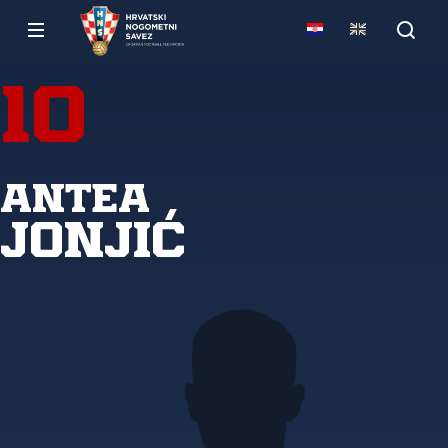
10
Antea
Jonjić