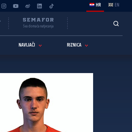
HR
EN
A
SEMAFOR
Sva domaća natjecanja
NAVIJAČI
RIZNICA