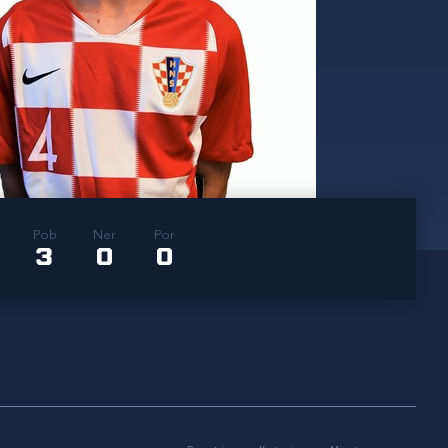
Pob
Ner
Por
3
0
0