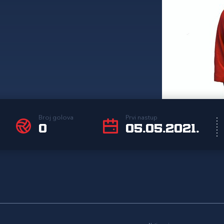
Broj golova
Prvi nastup
0
05.05.2021.