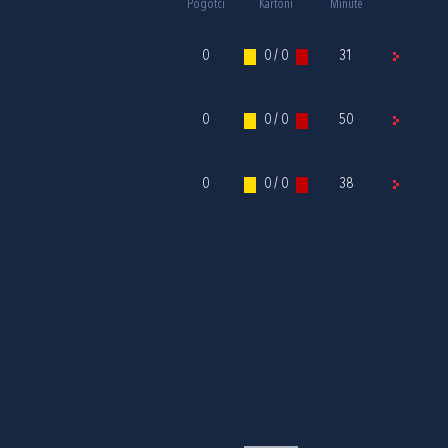
Pogotci
Kartoni
Minute
0
0 / 0
31
0
0 / 0
50
0
0 / 0
38