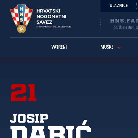
ULAZNICE
HNS.FA
Službena stranic
VATRENI
MUŠKE
21
Josip
Dabić