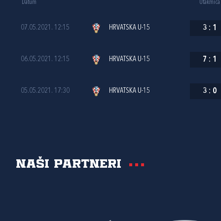
Datum
Utakmica
07.05.2021. 12:15
HRVATSKA U-15
3
:
1
06.05.2021. 12:15
HRVATSKA U-15
7
:
1
05.05.2021. 17:30
HRVATSKA U-15
3
:
0
Naši partneri