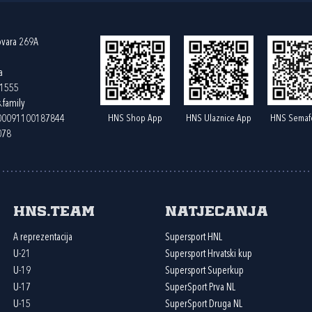
ovara 269A
a
61555
.family
HNS Shop App
HNS Ulaznice App
HNS Semaf
400091100187844
078
HNS.team
Natjecanja
A reprezentacija
Supersport HNL
U-21
Supersport Hrvatski kup
U-19
Supersport Superkup
U-17
SuperSport Prva NL
U-15
SuperSport Druga NL