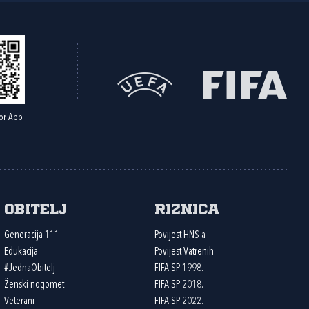
or App
Obitelj
Riznica
Generacija 111
Povijest HNS-a
Edukacija
Povijest Vatrenih
#JednaObitelj
FIFA SP 1998.
Ženski nogomet
FIFA SP 2018.
Veterani
FIFA SP 2022.