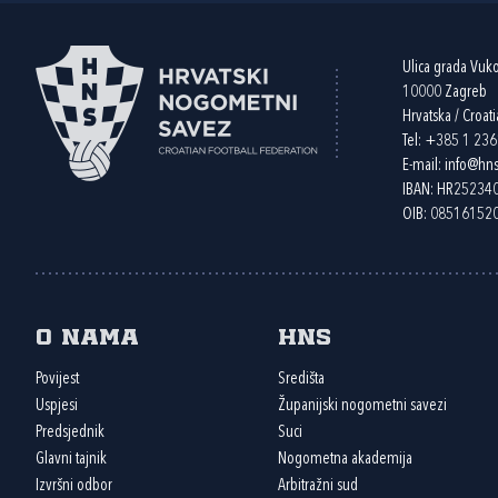
Ulica grada Vuk
10000 Zagreb
Hrvatska / Croati
Tel:
+385 1 23
E-mail:
info@hns
IBAN: HR2523
OIB: 08516152
O nama
HNS
Povijest
Središta
Uspjesi
Županijski nogometni savezi
Predsjednik
Suci
Glavni tajnik
Nogometna akademija
Izvršni odbor
Arbitražni sud