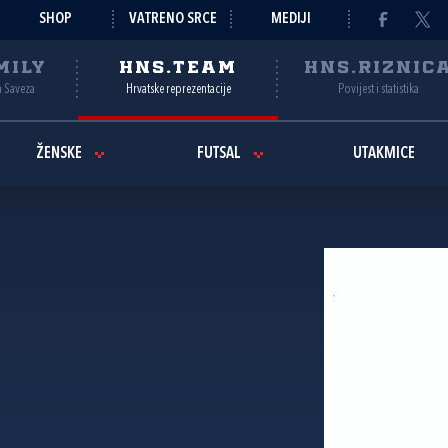
SHOP
VATRENO SRCE
MEDIJI
MILY
HNS.TEAM
HNS.RIZNIC
a Saveza
Hrvatske reprezentacije
Povijest i statistika
ŽENSKE
FUTSAL
UTAKMICE